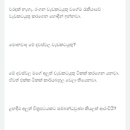
වරදක් නැහැ. රංගන වැඩකටයුතු වගේම රැකියාවේ
වැඩකටයුතු කරගෙන හොඳින් ඉන්නවා.
මොනවාද මේ දවස්වල වැඩකටයුතු?
මේ දවස්වල මගේ අලුත් වැඩකටයුතු ටිකක් කරගෙන යනවා.
ඒවත් එක්ක ටිකක් කාර්යබහුල වෙලා තියෙනවා.
ළඟදීම අලුත් චිත්‍රපටයකට සම්බන්ධවුණා කියලත් ආරංචියි?