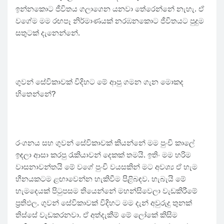
ඉන්නකොට ජීවිතය ගලාගෙන යනවා තේරෙන්නේ නැහැ. ඒ
වගේම මම රඟපෑ නිර්මාණයක් නරඹනකොට ජීවිතයට පුදුම
සතුටක් දැනෙන්නේ.
ගුවන් සේවිකාවක් විදිහට මේ ආපු ගමන ගැන මොකද
හිතෙන්නේ?
රංගනය සහ ගුවන් සේවිකාවක් කියන්නේ මම පුංචි කාලේ
ඉඳලා ආසා කරපු රැකියාවන් දෙකක් තමයි. ඉතිං මම හරිම
වාසනාවන්තයි මේ වගේ පුංචි වයසකින් මට අවශ්‍ය ඒ හැම
හීනයකටම ළඟාවෙන්න හැකිවීම පිළිබඳව. හැබැයි මේ
හැමදෙයක් පිටුපසම තියෙන්නේ මහන්සිවෙලා වැඩකිරීමේ
ප්‍රතිඵල. ගුවන් සේවිකාවක් විදිහට මම දැන් අවුරුදු තුනක්
තිස්සේ වැඩකරනවා. ඒ අත්දැකීම් මේ ලෝකේ කිසිම