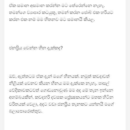
ඒක සමාන අසමාන කරන්න මට තේරෙන්නෙ නැහැ.
තමන්ගෙ ව්‍යාපාර කටයුතු, තමන් කරන ජොබ් එක හරියට
කරන එක නම් මම හිතනව මට සමානයි කියල.
ජනප්‍රිය වෙන්න හීන දැක්කද?
ඔව්, ඇත්තටම ඒක දැන් මගේ හීනයක්. නමුත් කවදාවත්
නිළියක් වෙනව කියන හීනය මම දැක්කෙ නැහැ. පාසල්
වේදිකාවකටවත් ගොඩනොවුණ මම අද මේ තැන ඉන්නෙ
අහම්බයකින්. කවදහරි දවසක ප්‍රේක්‍ෂකයන්ට මතක හිටින
චරිතයක් වෙලා, අදට වඩා ජනප්‍රිය තැනකට යන්නයි මගේ
බලාපොරොත්තුව.