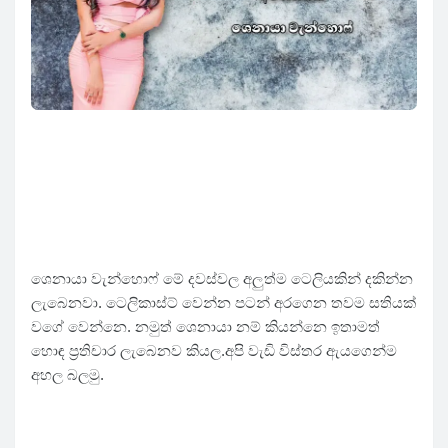
ශෙනායා වැන්හොෆ් මේ දවස්වල අලුත්ම ටෙලියකින් දකින්න
ලැබෙනවා. ටෙලිකාස්ට් වෙන්න පටන් අරගෙන තවම සතියක්
වගේ වෙන්නෙ. නමුත් ශෙනායා නම් කියන්නෙ ඉතාමත්
හොඳ ප්‍රතිචාර ලැබෙනව කියල.අපි වැඩි විස්තර ඇයගෙන්ම
අහල බලමු.