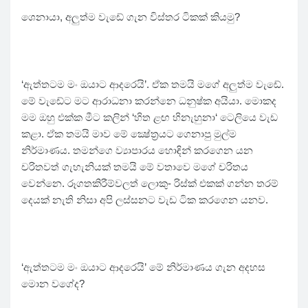
ශෙනායා, අලුත්ම වැඩේ ගැන විස්තර ටිකක් කියමු?
‘ඇත්තටම මං ඔයාට ආදරෙයි’. ඒක තමයි මගේ අලුත්ම වැඩේ.
මේ වැඩේට මට ආරාධනා කරන්නෙ ධනුෂ්ක අයියා. මොකද
මම ඔහු එක්ක මීට කලින් ‘හිත ළඟ හිනැහුනා‘ ටෙලියෙ වැඩ
කළා. ඒක තමයි මාව මේ ක්‍ෂේත්‍රයට ගෙනාපු මුල්ම
නිර්මාණය. තමන්ගෙ ව්‍යාපාරය හොඳින් කරගෙන යන
චරිතවත් ගැහැනියක් තමයි මේ වතාවෙ මගේ චරිතය
වෙන්නෙ. රූගතකිරීම්වලත් ලොකු- රිස්ක් එකක් ගන්න තරම්
දෙයක් නැති නිසා අපි ලස්සනට වැඩ ටික කරගෙන යනව.
‘ඇත්තටම මං ඔයාට ආදරෙයි’ මේ නිර්මාණය ගැන අදහස
මොන වගේද?