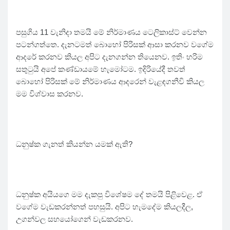
පසුගිය 11 වැනිදා තමයි මේ නිර්මාණය ටෙලිකාස්ට් වෙන්න
පටන්ගත්තෙ. දැනටමත් බොහෝ පිරිසක් ආසා කරනව වගේම
ආදරේ කරනව කියල අපිට දැනගන්න තියෙනව. ඉතිං හරිම
සතුටුයි අපේ කණ්ඩායමේ හැමෝටම. ඉදිරියේදී තවත්
බොහෝ පිරිසක් මේ නිර්මාණය ආදරෙන් වැළඳගනීවි කියල
මම විශ්වාස කරනව.
ධනුෂ්ක ගැනත් කියන්න යමක් ඇති?
ධනුෂ්ක අයියගෙ මම දැකපු විශේෂම දේ තමයි පිළිවෙළ. ඒ
වගේම වැඩකරන්නත් පහසුයි. අපිට හැමදේම කියලදීල,
උගන්වල සහයෝගෙන් වැඩකරනව.