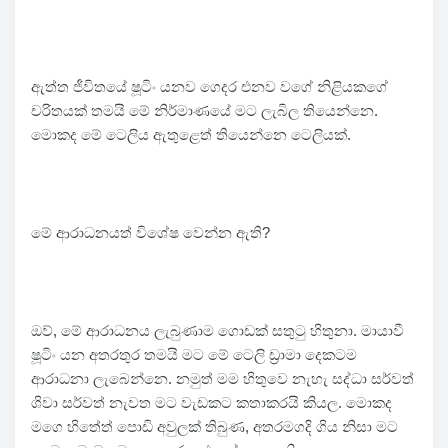
ඇත්ත ජීවිතයේ ෂූටිං යනව ගෙදර එනව වගේ නිළියකගේ
චරිතයක් තමයි මේ නිර්මාණයේ මට ලැබිල තියෙන්නෙ.
මොකද මේ ටෙලිය ඇතුළෙත් තියෙන්නෙ ටෙලියක්.
මේ ආරාධනයත් විශේෂ වෙන්න ඇති?
ඔව්, මේ ආරාධනය ලැබුණාම ගොඩක් සතුටු හිතුනා. මායාවී
ෂූටිං යන අතරතුර තමයි මට මේ ටෙලි ඩ්‍රාමා දෙකටම
ආරාධනා ලැබෙන්නෙ. නමුත් මම හිතුවෙ නැහැ සද්ධා සර්වත්
ශිවා සර්වත් නැවත මට වැඩකට කතාකරයි කියල. මොකද
මගෙ හිතේත් පොඩි අවුලක් තිබුණ, අතරමගදි ගිය නිසා මට