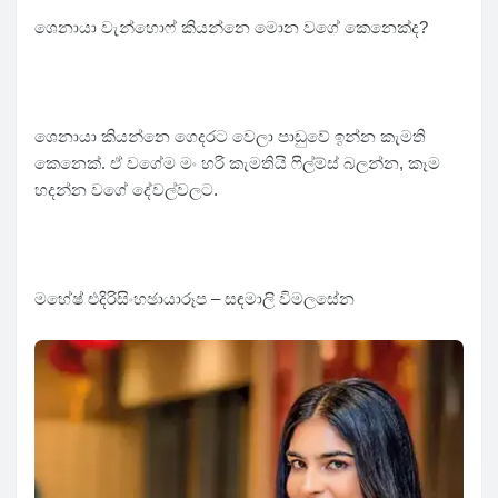
ශෙනායා වැන්හොෆ් කියන්නෙ මොන වගේ කෙනෙක්ද?
ශෙනායා කියන්නෙ ගෙදරට වෙලා පාඩුවේ ඉන්න කැමති
කෙනෙක්. ඒ වගේම මං හරි කැමතියි ෆිල්ම්ස් බලන්න, කෑම
හදන්න වගේ දේවල්වලට.
මහේෂ් එදිරිසිංහඡායාරූප – සඳමාලි විමලසේන