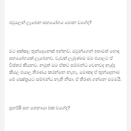
පවුලෙන් ලැබෙන සහයෝගය මොන වගේද?
මට අක්කල තුන්දෙනෙක් ඉන්නව. ඔවුන්ගෙන් ඉතාමත් හොඳ
සහයෝගයක් ලැබෙනව. වැඩක් ලැබුණාම මම එයාලට ඒ
විස්තර කියනව. නමුත් මම ඒකට සම්බන්ධ වෙනවද නැද්ද
කියල එයාල තීරණය කරන්නෙ නැහැ. මොකද ඒ තුන්දෙනාම
මේ ක්‍ෂේත්‍රයට සම්බන්ධ නැති නිසා. ඒ තීරණ ගන්නෙ මමමයි.
සුහර්ෂි සහ ශෙනායා එක වගේද?