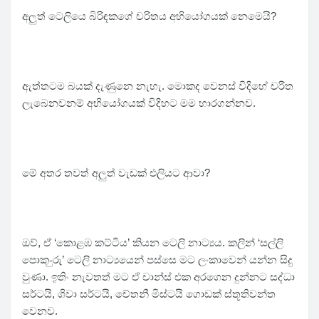
අලුත් ටෙලියෙ බිරිඳකගේ චරිතය අභියෝගයක් නෙමෙයි?
ඇත්තටම බයක් දැණුනෙ නැහැ. මොකද වෙනස් විදිහේ චරිත
ලැබෙනවනම් අභියෝගයක් විදිහට මම භාරගන්නව.
මේ අතර තවත් අලුත් වැඩක් එලියට ආවා?
ඔව්, ඒ ‘කොළඹ කට්ටිය’ කියන ටෙලි නාට්‍යය. කලින් ‘සල්ලි
පොක-ුරු’ ටෙලි නාට්‍යයෙන් පස්සෙ මට ලංකාවෙන් යන්න සිදු
වුණා. ඉතිං නැවතත් මට ඒ චාන්ස් එක අරගෙන දුන්නට සද්ධා
සර්ටයි, ශිවා සර්ටයි, චේතනී මිස්ටයි ගොඩක් ස්තූතිවන්ත
වෙනව.