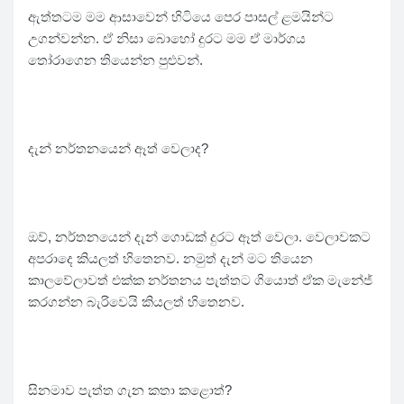
ඇත්තටම මම ආසාවෙන් හිටියෙ පෙර පාසල් ළමයින්ට
උගන්වන්න. ඒ නිසා බොහෝ දුරට මම ඒ මාර්ගය
තෝරාගෙන තියෙන්න පුළුවන්.
දැන් නර්තනයෙන් ඈත් වෙලාද?
ඔව්, නර්තනයෙන් දැන් ගොඩක් දුරට ඈත් වෙලා. වෙලාවකට
අපරාදෙ කියලත් හිතෙනව. නමුත් දැන් මට තියෙන
කාලවේලාවත් එක්ක නර්තනය පැත්තට ගියොත් ඒක මැනේජ්
කරගන්න බැරිවෙයි කියලත් හිතෙනව.
සිනමාව පැත්ත ගැන කතා කළොත්?