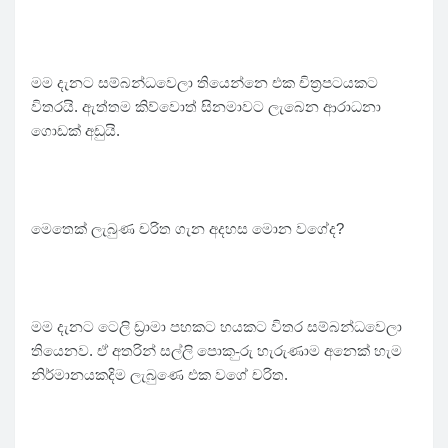
මම දැනට සම්බන්ධවෙලා තියෙන්නෙ එක චිත්‍රපටයකට
විතරයි. ඇත්තම කිව්වොත් සිනමාවට ලැබෙන ආරාධනා
ගොඩක් අඩුයි.
මෙතෙක් ලැබුණ චරිත ගැන අදහස මොන වගේද?
මම දැනට ටෙලි ඩ්‍රාමා පහකට හයකට විතර සම්බන්ධවෙලා
තියෙනව. ඒ අතරින් සල්ලි පොක-ුරු හැරුණාම අනෙක් හැම
නිර්මානයකදිම ලැබුණෙ එක වගේ චරිත.