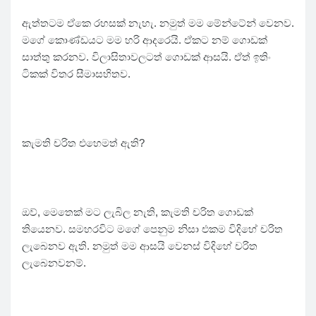
ඇත්තටම ඒකෙ රහසක් නැහැ. නමුත් මම මේන්ටේන් වෙනව.
මගේ කොණ්ඩයට මම හරි ආදරෙයි. ඒකට නම් ගොඩක්
සාත්තු කරනව. විලාසිතාවලටත් ගොඩක් ආසයි. ඒත් ඉතිං
ටිකක් විතර සීමාසහිතව.
කැමති චරිත එහෙමත් ඇති?
ඔව්, මෙතෙක් මට ලැබිල නැති, කැමති චරිත ගොඩක්
තියෙනව. සමහරවිට මගේ පෙනුම නිසා එකම විදිහේ චරිත
ලැබෙනව ඇති. නමුත් මම ආසයි වෙනස් විදිහේ චරිත
ලැබෙනවනම්.