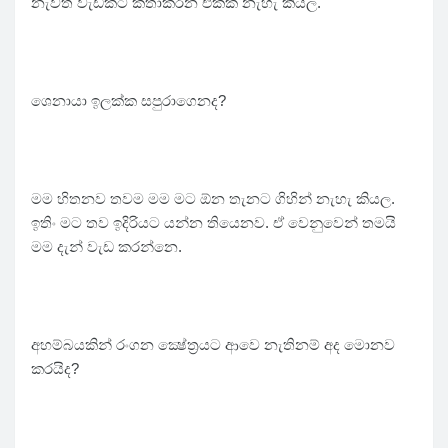
නැවත වැඩකට කතාකරන එකක් නැහැ කියල.
ශෙනායා ඉලක්ක සපුරාගෙනද?
මම හිතනව තවම මම මට ඕන තැනට ගිහින් නැහැ කියල.
ඉතිං මට තව ඉදිරියට යන්න තියෙනව. ඒ වෙනුවෙන් තමයි
මම දැන් වැඩ කරන්නෙ.
අහම්බයකින් රංගන ක්‍ෂේත්‍රයට ආවෙ නැතිනම් අද මොනව
කරයිද?