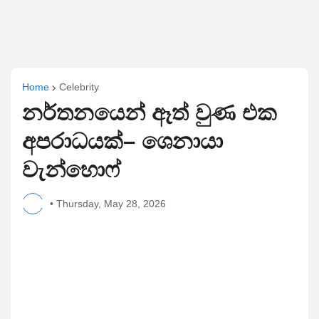
Home
Celebrity
නර්තනයෙන් ඈත් වුණ එක
අපරාධයක්– ශෙනායා
වැන්හොෆ්
•
Thursday, May 28, 2026