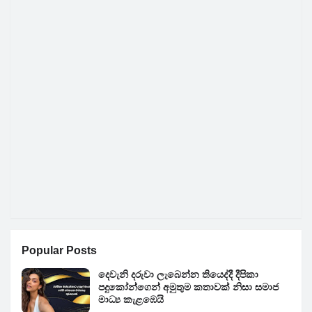
Popular Posts
දෙවැනි දරුවා ලැබෙන්න තියෙද්දී දීපිකා
පදුකෝන්ගෙන් අමුතුම කතාවක් නිසා සමාජ
මාධ්‍ය කැළඹෙයි