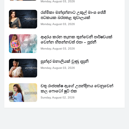
Monday, August 03, 2026
රශ්මිකා මන්දන්නාට උකුල් මාංශ පේශී
පටකයක බරපතළ තුවාලයක්
Monday, August 03, 2026
ආදරය කරන තැනක තුන්වෙනි පාර්ෂවයක්
වෙන්න හිතන්නවත් එපා – පූජනී
Monday, August 03, 2026
සුන්දර මනාලියක් වුණු දසුනි
Monday, August 03, 2026
චතූ රාජපක්ෂ ඇගේ උපන්දිනය වෙනුවෙන්
කල ෆොටෝ ෂුට් එක
Sunday, August 02, 2026