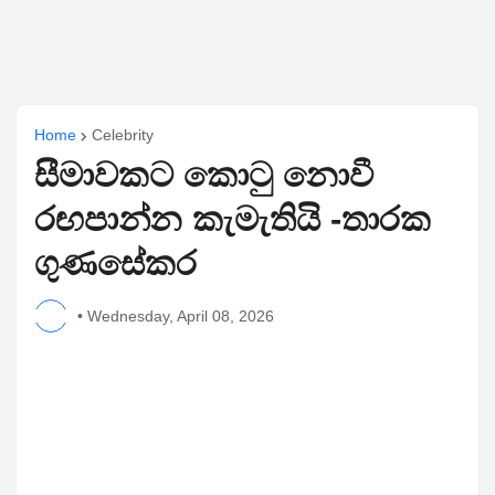
Home
Celebrity
සීමාවකට කොටු නොවී
රඟපාන්න කැමැතියි -තාරක
ගුණසේකර
•
Wednesday, April 08, 2026