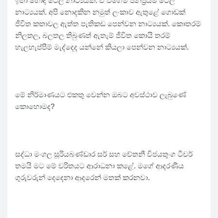
ඉතා හොඳ ටෙලි නාට්‍යයක්. ඒ වගේම ජනප්‍රියම ටෙලි
නාට්‍යයක්. අපි නොදකින නමුත් ලංකාව ඇතුළේ ගොඩක්
ජීවිත කතාවල ඇත්ත පැතිකඩ පෙන්වන නාට්‍යයක්. කොතරම්
නිලතල, බලතල තිබුණත් ඇතැම් ජීවිත කොයි තරම්
හැලහැප්පීම් මැද්දෙද යන්නේ කියලා පෙන්වන නාට්‍යයක්.
මේ නිර්මාණයට එකතු වෙන්න ඔබට අවස්ථාව ලැබුණේ
කොහොමද?
සද්ධා මංගල සූරියබණ්ඩාර සර් සහ චේතනී විජයතුංග ටීචර්
තමයි මට මේ චරිතයට ආරාධනා කළේ. මගේ ආදරණීය
ගුරුවරුන් දෙදෙනා ආදරෙන් මතක් කරනවා.