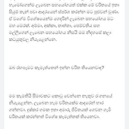
හැමෝගෙන්ම ලැබෙන සහයෝගයත් එක්ක මේ චරිතයේ ඉතා
සියුම් තැන් පවා ආදරයෙන් ස්පර්ශ කරන්න මට පුළුවන් වුණා.
ඒ වගේම විශේෂයෙන්ම ගෙදරින් ලැබෙන සහයෝගය මට
මහ මෙරක්. අම්මා, අක්කා, තාත්තා, පෙම්වතිය සහ
මල්ලීගෙන් ලැබෙන සහයෝගය නිසයි මම නිදහසේ කලා
කටයුතුවල නියැළෙන්නෙ.
ඔබ රඟපෑමට කැමැත්තෙන් ඉන්න චරිත තියෙනවාද?
මම කැමතියි සීමාවකට කොටු වෙන්නෙ නැතුව රංගනයේ
නියැළෙන්න. ලැබෙන හැම චරිතයක්ම ආදරෙන් භාර
ගන්නවා. දුෂ්කර ගමක ඉතා අමාරු ජීවිතයක් ගෙවන ගැමි
චරිතයක් කරන්නත් විශේෂ කැමැත්තක් තියෙනවා.