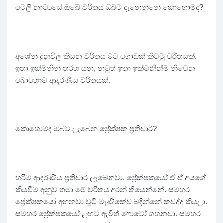
ටෙලි නාට්‍යයේ ඔබේ චරිතය ඔබට දැනෙන්නේ කොහොමද?
අශේන් දුනුවිල කියන චරිතය මට ගොඩක් කිට්ටු චරිතයක්.
ඉතා ඉක්මනින් තරහ යන, නමුත් ඉතා ඉක්මනින්ම නිවෙන
බොහොම ආදරණීය චරිතයක්.
කොහොමද ඔබට ලැබෙන ප්‍රේක්ෂක ප්‍රතිචාර?
හරිම ආදරණීය ප්‍රතිචාර ලැබෙනවා. ප්‍රේක්ෂකයෝ ඒ ඒ අයගේ
කියවීම අනුව තමා මේ චරිතය අරන් තියෙන්නේ. සමහර
ප්‍රේක්ෂකයෝ අහනවා චූටි මැණිකේව බඳින්නේ කවද්ද කියලා.
සමහර ප්‍රේක්ෂකයෝ ළඟට ඇවිත් ෆොටෝ ගහනවා. සමහර