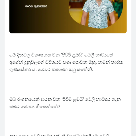
මේ දිනවල විකාශනය වන ‘පිරිමි ළමයි’ ටෙලි නාට්‍යයේ
අශේන් දුනුවිලගේ චරිතයට පණ පොවන ඔහු, නමින් තාරක
ගුණසේකර ය. මෙවර කතාබහ ඔහු සමඟිනි.
ඔබ රංගනයෙන් දායක වන ‘පිරිමි ළමයි’ ටෙලි නාට්‍යය ගැන
ඔබට මොකද හිතෙන්නේ?