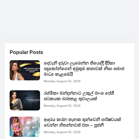
Popular Posts
දෙවැනි දරුවා ලැබෙන්න තියෙද්දී දීපිකා
පදුකෝන්ගෙන් අමුතුම කතාවක් නිසා සමාජ
මාධ්‍ය කැළඹෙයි
Monday, August 03, 2026
රශ්මිකා මන්දන්නාට උකුල් මාංශ පේශී
පටකයක බරපතළ තුවාලයක්
Monday, August 03, 2026
ආදරය කරන තැනක තුන්වෙනි පාර්ෂවයක්
වෙන්න හිතන්නවත් එපා – පූජනී
Monday, August 03, 2026