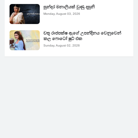
සුන්දර මනාලියක් වුණු දසුනි
Monday, August 03, 2026
චතූ රාජපක්ෂ ඇගේ උපන්දිනය වෙනුවෙන්
කල ෆොටෝ ෂුට් එක
Sunday, August 02, 2026