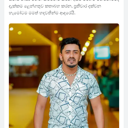
දැක්කම ළෙන්ගතුව කතාබහ කරන, ප්‍රතිචාර දක්වන
හැමෝටම මමත් හදවතින්ම ආදරෙයි.