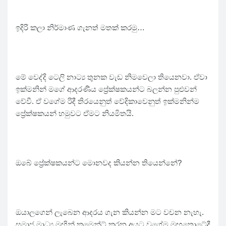
ඉදිරි කලා නිර්මාණ ගැනත් මතක් කරමු…
මේ වෙද්දි ටෙලි නාට්‍ය තුනක වැඩ නිමවෙලා තියෙනවා. ඒවා
ඉක්මනින් මගේ ආදරණීය ප්‍රේක්ෂකයන්ට බලන්න පුළුවන්
වේවී. ඒ වගේම රිදී තිරයෙනුත් වේදිකාවෙනුත් ඉක්මනින්ම
ප්‍රේක්ෂකයන් හමුවට ඒමට නියමිතයි.
ඔබේ ප්‍රේක්ෂකයන්ට මොනවද කියන්න තියෙන්නේ?
ඔයාලගෙන් ලැබෙන ආදරය ගැන කියන්න මට වචන නැහැ.
සමාජ මාධ්‍ය මඟින් කමෙන්ට් කරන අයට වගේම මඟතොටේදී