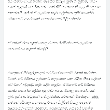
අය සමාජ මාධ්‍ය හරහා මැසේජ් කරලා මුණ ගැහුනම, “ඔයා
වගේ ආදරණීය චරිතයක් මටත් හිටියා නම්” කියලා කියපු වාර
අනන්තයි. ඉතින් ඒ ලැබෙන හැම ප්‍රේක්ෂක ප්‍රතිචාරයක්ම
බොහොම ආදරයෙන් ගෞරවයෙන් පිළිගන්නවා.
අධ්‍යක්ෂවරයා ඇතුළු සෙසු රංගන ශිල්පීන්ගෙන් ලැබෙන
සහයෝගය ගැනත් කියමු?
ජයප්‍රකාශ් සිවගුරුනාදන් සර් විශේෂයෙන්ම මතක් කරන්න
ඕනේ. මේ චරිතය ලස්සනට ගලාගෙන යන විදිහ කියා දෙමින්
සර් මගේ අඩුපාඩු හැම දේම හැදුවා. ඒ වගේම මේ චරිතය
ගොඩ නඟන්න තුසිත අනුරාධ අයියා විශාල සහයෝගයක්
ලබා දුන්නා. මධුෂාන් හත්ලාවත්ත, රොහාන් විජේතුංග, පුබුදු
ගමගේ අයියලා සහ සෙසු රංගන ශිල්පීන් සියලු දෙනාම
ආදරයෙන් මතක් කරනවා. ගුරුහරුකම්, උපදෙස් වගේම