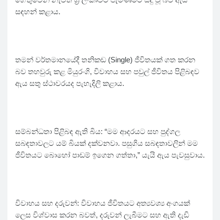
සඳහන් කළාය.
තමන් වර්තමානයේදී තනිකඩ (Single) ජීවිතයක් ගත කරන
බව තහවුරු කළ මියුරංගි, විවාහය සහ පවුල් ජීවිතය පිළිබඳව
ඇය සතු ස්ථාවරයද පැහැදිලි කළාය.
සම්බන්ධතා පිළිබඳ ඇති බිය: “මම ආදරයට සහ පුද්ගල
සබඳතාවලට යම් බියක් දක්වනවා. පසුගිය සබඳතාවලින් මම
ජීවිතයට බොහෝ පාඩම් ඉගෙන ගත්තා,” යැයි ඇය පැවසුවාය.
විවාහය සහ දරුවන්: විවාහය ජීවිතයට අත්‍යවශ්‍ය අංගයක්
ලෙස විශ්වාස කරන බවත්, දරුවන් ලැබීමට සහ ඇති දැඩි