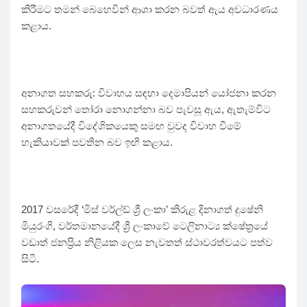
කිරීමට තමන් බෙහෙවින් ආශා කරන බවත් ඇය අවධාරණය
කළාය.
අනාගත සහකරු: විවාහය සඳහා දෙමාපියන් යෝජනා කරන
සහකරුවන් තෝරා නොගන්නා බව පැවසූ ඇය, ඇතැම්විට
අනාගතයේදී විදේශිකයෙකු සමඟ වුවද විවාහ වීමේ
හැකියාවක් පවතින බව ඉඟි කළාය.
2017 වසරේදී ‘මිස් වර්ල්ඩ් ශ්‍රී ලංකා’ කිරුළ දිනාගත් දුෂේනි
මියුරංගි, වර්තමානයේදී ශ්‍රී ලංකාවේ ටෙලිනාට්‍ය ක්ෂේත්‍රයේ
වඩාත් ජනප්‍රිය නිළියක ලෙස නැවතත් ස්ථාවරත්වයට පත්ව
සිටී.