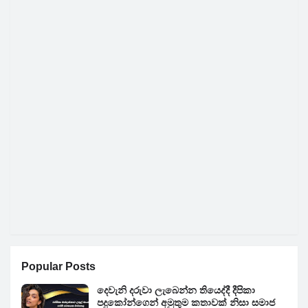
Popular Posts
දෙවැනි දරුවා ලැබෙන්න තියෙද්දී දීපිකා
පදුකෝන්ගෙන් අමුතුම කතාවක් නිසා සමාජ