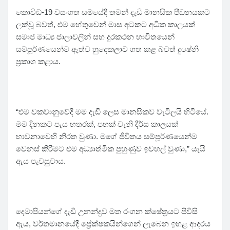
කොවිඩ්-19 වසංගත සමයේදී තමන් දැඩි මානසික පීඩනයකට
ලක්වූ බවත්, එම හේතුවෙන් මාස අටකට අධික කාලයක්
සමාජ මාධ්‍ය ජාලාවලින් සහ දුරකථන භාවිතයෙන්
සම්පූර්ණයෙන්ම ඈත්ව හුදෙකලාව ගත කළ බවත් දුෂේනි
ප්‍රකාශ කළාය.
“එම වකවානුවේදී මම දැඩි ලෙස මානසිකව වැටිලයි හිටියේ.
මම දිනකට පැය හතරක්, පහක් වැනි දීර්ඝ කාලයක්
භාවනාවෙහි නිරත වුණා. මගේ ජීවිතය සම්පූර්ණයෙන්ම
වෙනස් කිරීමට එම අධ්‍යාත්මික පුහුණුව ඉවහල් වුණා,” යැයි
ඇය පැවසුවාය.
දෙමාපියන්ගේ දැඩි උනන්දුව මත රංගන ක්ෂේත්‍රයට පිවිසි
ඇය, වර්තමානයේදී ප්‍රේක්ෂකයින්ගෙන් ලැබෙන ඉහළ ආදරය