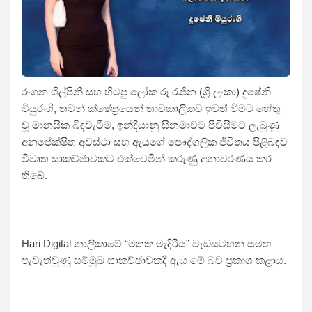
රංගන ශිල්පිනී සහ හිටපු ලෝක රූ රැජින (ශ්‍රී ලංකා) දුෂේනි
මියුරංගි, තමන් ක්ෂේත්‍රයෙන් තාවකාලිකව ඉවත් වීමට හේතු
වූ මානසික බිඳවැටීම, ඉන්දියානු සිනමාවට පිවිසීමට ලැබුණු
අනපේක්ෂිත අවස්ථා සහ ඇයගේ පෞද්ගලික ජීවිතය පිළිබඳව
විවෘත සාකච්ඡාවකට එක්වෙමින් කරුණු අනාවරණය කර
තිබේ.
Hari Digital නාලිකාවේ “මතක මැදිරිය” වැඩසටහන සමඟ
පැවැත්වුණු සම්මුඛ සාකච්ඡාවකදී ඇය මේ බව ප්‍රකාශ කළාය.