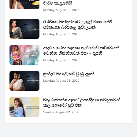
මාධ්‍ය කැළඹෙයි
Monday, August 03, 2026
රශ්මිකා මන්දන්නාට උකුල් මාංශ පේශී
පටකයක බරපතළ තුවාලයක්
Monday, August 03, 2026
ආදරය කරන තැනක තුන්වෙනි පාර්ෂවයක්
වෙන්න හිතන්නවත් එපා – පූජනී
Monday, August 03, 2026
සුන්දර මනාලියක් වුණු දසුනි
Monday, August 03, 2026
චතූ රාජපක්ෂ ඇගේ උපන්දිනය වෙනුවෙන්
කල ෆොටෝ ෂුට් එක
Sunday, August 02, 2026