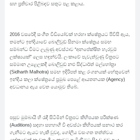
සහ ප්‍රතිචාර පිළිබඳව සතුට පළ කළාය.
2016 වසරේදී සංගීත වීඩියෝවක් හරහා ක්ෂේත්‍රයට පිවිසි ඇය,
තමන්ට ඉන්දියාවේ බොලිවුඩ් සිනමා ක්ෂේත්‍රය සමඟ
සම්බන්ධ වීමට ලැබුණු අවස්ථාව “අනපේක්ෂිත හැරවුම්
ලක්ෂ්‍යයක්” ලෙස හඳුන්වයි. ලංකාවේ පැවැත්වුණු චිත්‍රපට
සම්මාන උළෙලකදී බොලිවුඩ් නළු සිද්ධාර්ත් මල්හෝත්‍රා
(Sidharth Malhotra) සමඟ ඉදිරිපත් කළ රංගනයක් හේතුවෙන්
ඉන්දීය කලා ක්ෂේත්‍රයේ ප්‍රමුඛ පෙළේ ආයතනයක (Agency)
අවධානය ඇය වෙත යොමුව තිබේ.
පසුව මුම්බායි හි රැඳී සිටිමින් චිත්‍රපට කිහිපයක පරීක්ෂණ
(Auditions) සඳහා සහභාගී වී අවස්ථා කිහිපයක් සනාථ කර
ගැනීමට ඇයට හැකි වුවද, ගෝලීය වසංගත තත්ත්වය
හේතුවෙන් නැවත ශ්‍රී ලංකාවට පැමිණීමට සිදු වූ බව ඇය