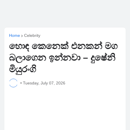
Home
Celebrity
හොඳ කෙනෙක් එනකන් මග
බලාගෙන ඉන්නවා – දුෂේනි
මියුරංගි
•
Tuesday, July 07, 2026