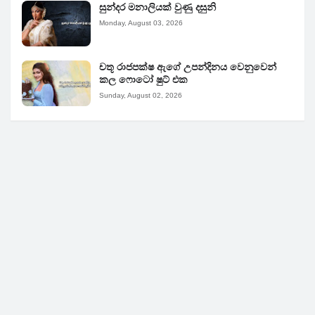
සුන්දර මනාලියක් වුණු දසුනි
Monday, August 03, 2026
චතූ රාජපක්ෂ ඇගේ උපන්දිනය වෙනුවෙන්
කල ෆොටෝ ෂුට් එක
Sunday, August 02, 2026