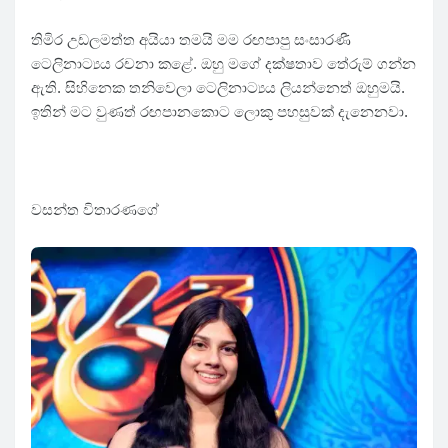
තිමිර උඩලමත්ත අයියා තමයි මම රඟපාපු සංසාරණී
ටෙලිනාට්‍යය රචනා කළේ. ඔහු මගේ දක්ෂතාව තේරුම් ගන්න
ඇති. සිහිනෙක තනිවෙලා ටෙලිනාට්‍යය ලියන්නෙත් ඔහුමයි.
ඉතින් මට වුණත් රඟපානකොට ලොකු පහසුවක් දැනෙනවා.
වසන්ත විතාරණගේ