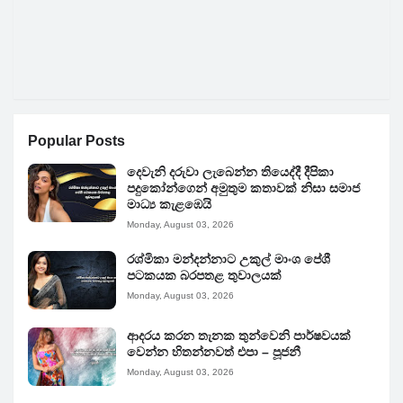
Popular Posts
දෙවැනි දරුවා ලැබෙන්න තියෙද්දී දීපිකා
පදුකෝන්ගෙන් අමුතුම කතාවක් නිසා සමාජ
මාධ්‍ය කැළඹෙයි
Monday, August 03, 2026
රශ්මිකා මන්දන්නාට උකුල් මාංශ පේශී
පටකයක බරපතළ තුවාලයක්
Monday, August 03, 2026
ආදරය කරන තැනක තුන්වෙනි පාර්ෂවයක්
වෙන්න හිතන්නවත් එපා – පූජනී
Monday, August 03, 2026