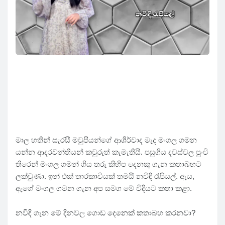
මාල හතින් සැරසී මවුපියන්ගේ ආශීර්වාද මැද මංගල ගමන
යන්න ආදරවන්තියන් කවුරුත් කැමැතියි. පසුගිය දවස්වල පුංචි
තිරෙන් මංගල ගමන් ගිය තරු කිහිප දෙනකු ගැන කතාබහට
ලක්වුණා. ඉන් එක් තාරකාවියක් තමයි නවිඳි රැපියල්. ඇය,
ඇගේ මංගල ගමන ගැන අප සමග මේ විදියට කතා කළා.
නවිඳි ගැන මේ දිනවල ගොඩ දෙනෙක් කතාබහ කරනවා?