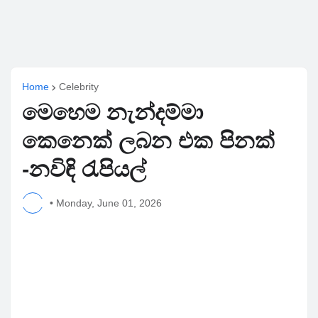
Home
Celebrity
මෙහෙම නැන්දම්මා
කෙනෙක් ලබන එක පිනක්
-නවිඳි රැපියල්
•
Monday, June 01, 2026