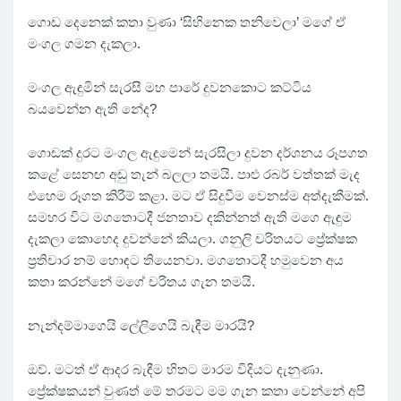
ගොඩ දෙනෙක් කතා වුණා ‘සිහිනෙක තනිවෙලා’ මගේ ඒ
මංගල ගමන දැකලා.
මංගල ඇඳුමින් සැරසී මහ පාරේ දුවනකොට කට්ටිය
බයවෙන්න ඇති නේද?
ගොඩක් දුරට මංගල ඇඳුමෙන් සැරසිලා දුවන දර්ශනය රූපගත
කළේ සෙනඟ අඩු තැන් බලලා තමයි. පාළු රබර් වත්තක් මැද
එහෙම රූගත කිරීම් කළා. මට ඒ සිදුවීම වෙනස්ම අත්දැකීමක්.
සමහර විට මගතොටදී ජනතාව දකින්නත් ඇති මගෙ ඇඳුම
දැකලා කොහෙද දුවන්නේ කියලා. ශනුලි චරිතයට ප්‍රේක්ෂක
ප්‍රතිචාර නම් හොඳට තියෙනවා. මගතොටදී හමුවෙන අය
කතා කරන්නේ මගේ චරිතය ගැන තමයි.
නැන්දම්මාගෙයි ලේලිගෙයි බැඳීම මාරයි?
ඔව්. මටත් ඒ ආදර බැඳීම හිතට මාරම විදියට දැනුණා.
ප්‍රේක්ෂකයන් වුණත් මේ තරමට මම ගැන කතා වෙන්නේ අපි