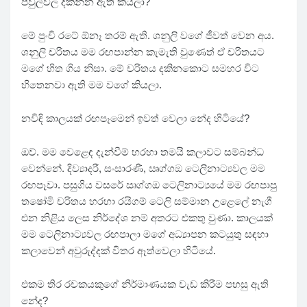
පවුල්වල දකින්න ඇති කියලා?
මේ පුංචි රටේ ඕනෑ තරම් ඇති. ශනුලි වගේ ජීවත් වෙන අය.
ශනුලි චරිතය මම රඟපාන්න කැමැති වුණෙත් ඒ චරිතයට
මගේ හිත ගිය නිසා. මේ චරිතය දකිනකොට සමහර විට
හිතෙනවා ඇති මම වගේ කියලා.
නවිඳි කාලයක් රඟපෑමෙන් ඉවත් වෙලා නේද හිටියේ?
ඔව්. මම වෙළෙඳ දැන්වීම් හරහා තමයි කලාවට සම්බන්ධ
වෙන්නේ. දිව්‍යාදරී, සංසාරණී, ඍග්ගඔ ටෙලිනාට්‍යවල මම
රඟපෑවා. පසුගිය වසරේ ඍග්ගඔ ටෙලිනාට්‍යයේ මම රඟපාපු
තෂෝමි චරිතය හරහා රයිගම් ටෙලි සම්මාන උළෙලේ නැගී
එන නිළිය ලෙස නිර්දේශ නම් අතරට එකතු වුණා. කාලයක්
මම ටෙලිනාට්‍යවල රඟපාලා මගේ අධ්‍යාපන කටයුතු සඳහා
කලාවෙන් අවුරුද්දක් විතර ඈත්වෙලා හිටියේ.
එකම තිර රචකයකුගේ නිර්මාණයක වැඩ කිරීම පහසු ඇති
නේද?