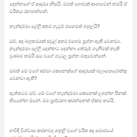
දෙන්නගේ ඒ ආදරය නිසයි. මමත් ගොඩක් ආශාවෙන් තමයි ඒ
චරිතය රඟපාන්නේ.
නැන්දම්මා ලේලි අතර ගැටුම් එහෙමත් බහුලයි?
ඔව්. අද බහුතරයක් පවුල් අතර එහෙම ප්‍රශ්න ඇති වෙනවා.
නැන්දම්මා ලේලි දෙන්නට දෙන්නා තේරුම් ගැනීමක් නැති
වුණාම තමයි ඔය වගේ ගැටලු ප්‍රශ්න මතුවෙන්නේ.
ඔබත් මේ වගේ අම්මා කෙනෙක්ගේ ආදරයක් බලාපොරොත්තු
වෙනවා ඇති?
ඇත්තටම ඔව්. මේ වගේ නැන්දම්මා කෙනෙක් ලබන්න පිනක්
තියෙන්න ඕනේ. මම ප්‍රාර්ථනා කරන්නෙත් ඒකම තමයි.
නවිඳි විශ්වාස කරනවද ශනුලි වගේ චරිත අද සමාජයේ