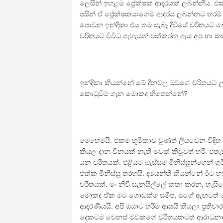
ලෙසින් ඉහළම ප්‍රේක්ෂක ආදරයක් ලබන්නීය.
පසින් ඒ ප්‍රේක්ෂකයාගේම ආදරය ලබන්නට තරම්
පොවන ඉන්දිකා එය තම සැබෑ දිවියේ චරිතයට බ
චරිතයට විවිධ පැහැයන් එක්කරන ඇය අප හා ක
ඉන්දිකා කියන්නේ මේ දිනවල මවගේ චරිතයට උ
කොටුවීම ගැන මොකද හිතෙන්නේ?
මෙහෙමයි. එකම භූමිකාව වුණත් ලියවෙන වි
කියල දාන විනයක් නැති මවක් කිවුවත් හරි. එතැ
යන චරිතයක්. එළියට බැස්සම මිනිස්සුන්ගෙන් 
එක්ක මිනිස්සු තරහයි. දමයන්ති කියන්නේ ඊට 
චරිතයක්. මං නිවී සැනසිල්ලේ කතා කරන, හැස
මොකද ඒක මට ගොඩක්ම සමීප, මගේ ඇඟටත් නො
ආදරණීයයි. අපි ඔයාට හරිම ආසයි කියලා ප්‍ර
දෙකටම වෙනස් මවකගේ චරිතයකටත් ආරාධනා ලැබ