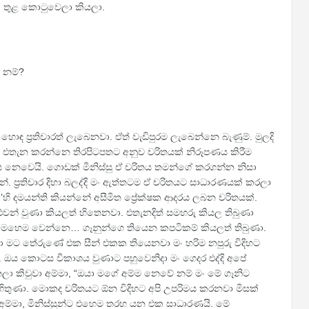
 තුළ කොටුවෙලා කියලා.
 නම්?
 හොඳ ප්‍රතිචාරත් ලැබෙනවා. ඒත් වැඩිපුරම ලැබෙන්නෙ බැණුම්. මුලදි
. මං එතැන කරන්නෙ තිරපිටපතට අනුව චරිතයක් නිරූපණය කිරීම
පය නෙවෙයි. ගොඩක් මිනිස්සු ඒ චරිතය තමන්ගේ කරගන්න නිසා
 ප්‍රතිචාර දිහා බලද්දි මං ඇත්තටම ඒ චරිතයට සාධාරණයක් කරලා
ි දමයන්ති කියන්නේ අසීමිත ප්‍රේක්ෂක ආදරය ලබන චරිතයක්.
ුවන් වුණා කියලත් හිතෙනවා. එතැනදිත් සමහරු කියල තිබුණා
ෙහෙම වෙන්නෙ… ගෑනුන්ගෙ තියෙන කපටිකම් කියලත් තිබුණා.
යලා මට තේරුණේ එක සීන් එකක තියෙනවා මං හරිම නපුරු විදිහට
. ඔය කොටස විකාශය වුණාට පහුවෙනිදා මං ගෙදර එද්දි අපේ
 කිවුවා අම්මා, “ඔයා මගේ අම්ම නෙවේ නම් මං මේ ගෑනිට
හිතුණා. මොකද චරිතයට ඕන විදිහට අපි උපරිමය කරනවා මිසක්
්මා, මිනිස්සුන්ට එහෙම තරහ යන එක සාධාරණයි. මේ