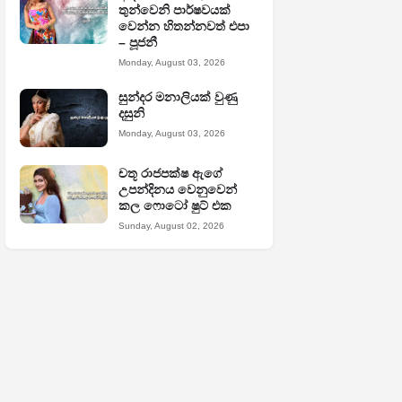
තුන්වෙනි පාර්ෂවයක්
වෙන්න හිතන්නවත් එපා
– පූජනී
Monday, August 03, 2026
සුන්දර මනාලියක් වුණු
දසුනි
Monday, August 03, 2026
චතූ රාජපක්ෂ ඇගේ
උපන්දිනය වෙනුවෙන්
කල ෆොටෝ ෂුට් එක
Sunday, August 02, 2026