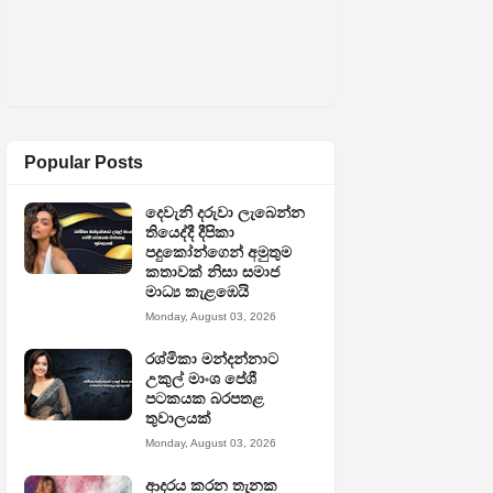
Popular Posts
දෙවැනි දරුවා ලැබෙන්න
තියෙද්දී දීපිකා
පදුකෝන්ගෙන් අමුතුම
කතාවක් නිසා සමාජ
මාධ්‍ය කැළඹෙයි
Monday, August 03, 2026
රශ්මිකා මන්දන්නාට
උකුල් මාංශ පේශී
පටකයක බරපතළ
තුවාලයක්
Monday, August 03, 2026
ආදරය කරන තැනක