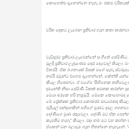
කොහෙත්ම දැනෙන්නෙ නැහැ මං එකම චරිතයක්
චරිත දෙකට ලැබෙන ප්‍රතිචාර ගැන කතා කරනවා
වැඩිපුරම ප්‍රතිචාර ලැබෙන්නේ සංගීතේ සේමිණීට.
මුලදි ප්‍රතිචාර ලැබුණෙම දෙස් දෙවොල් තියලා
විතරයි. ඒක රංගනයක් මිසක් මගේ සැබෑ ස්වරූ
තමයි ඔවුන්ට එහෙම දැනෙන්නේ, කේන්ති යන්නේ.
කියල හිතෙනවා. ඒ වගේම ‘සිහිනෙක තනිවෙලා’හ
දමයන්ති නිසා සේමිණී ටිකක් අමතක කරන්න පුළ
මෙයා අරකෙ හරි නපුරුයි. මේකෙ කොහොමද ම
මේ ප්‍රේක්ෂක ප්‍රතිචාර කොතරම් සාධාරණද කි
රුපියල් පන්දාහකින් මහී‍ගේ මූණට දමල ගහනවා
දෝණිගෙ මූණ රතුවෙලා. දෝණි මට ඒක පෙන්නලා
කැමතිම නැහැ“ කියලා. එදා නම් මට වහ කන්න 
ඒකෙන් වන බලපෑම ගැන හිතන්නෙ නැහැනේ. “අම