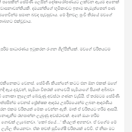
 එක් පසෙකින් සේමිණී ලෙසින් දෝෂාරෝපණයට ලක්වන ඇයම අනෙක්
 වාසනාවන්තියකි. දමයන්තිගේ භූමිකාවට ඉතාම කැමැත්තෙන් පණ
ෙහෙවින්ම සමාන බවද පැවසුවාය. මේ දිනවල පුංචි තිරයේ මවගේ
තාබහට එක්වූවාය.
පරිම සාධාරණය ඉටුකරන රංගන ශිල්පිනියක්. මවගේ චරිතයටම
දිහ එකිනෙකට වෙනස්. සේමිණී කියන්නේ කටට එන ඕන එකක් ඔහේ
නදි ඇය දරුවන්, සැමියා විතරක් නෙවෙයි සැමියාගේ පියාත් අබිබවා
ගුටි නොකා නූලෙන් බේරුණු අවස්ථා ගණන වැඩියි. ඒ තරමටම සේමිණී
හාත්පසින්ම වෙනස් ප්‍රේක්ෂක ආදරය උපරිමයෙන්ම ලබන ආදරණීය
ිරෙන එකම චරිතයත් මේක වෙන්න ඇති. මාත් ඒ චරිතයට හරිම ආසයි.
දැනීම රඟපාන්න ලැබුණු අවස්ථාවක්. අනේ ඔයා හරිම
තිචාර ගොඩක් ලැබෙනවා. ‘කෝ ජයේ…‘ කියලත් අහනවා. ඒ වගේම මේ
ිල තියෙනවා. ඒක තවත් සුවිශේෂී චරිතයක් වේවි. ඒ නිසා මට