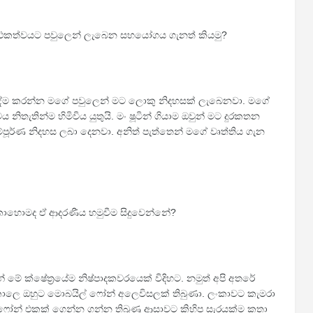
ර්ථකත්වයට පවුලෙන් ලැබෙන සහයෝගය ගැනත් කියමු?
ේම කරන්න මගේ පවුලෙන් මට ලොකු නිදහසක් ලැබෙනවා. මගේ
තැතින්ම හිමිවිය යුතුයි. මං ෂූටින් ගියාම ඔවුන් මට දුරකතන
පූර්ණ නිදහස ලබා දෙනවා. අනිත් පැත්තෙන් මගේ වෘත්තිය ගැන
ොහොමද ඒ ආදරණීය හමුවීම සිදුවෙන්නේ?
ේ මේ ක්ෂේත්‍රයේම නිෂ්පාදකවරයෙක් විදිහට. නමුත් අපි අතරේ
ලෙ ඔහුට මොබයිල් ෆෝන් අලෙවිසලක් තිබුණා. ලංකාවට කැමරා
ෆෝන් එකක් ගෙන්න ගන්න තිබුණු ආසාවට කිහිප සැරයක්ම කතා