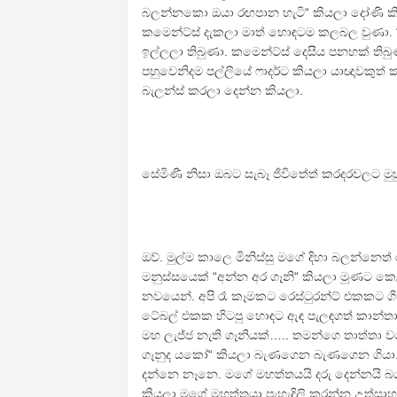
බලන්නකො ඔයා රඟපාන හැටි“ කියලා දෝණි කිව
කමෙන්ට්ස් දැකලා මාත් හොඳටම කලබල වුණා. “
ඉල්ලලා තිබුණා. කමෙන්ට්ස් දෙසීය පනහක් තිබ
පහුවෙනිදම පල්ලියේ ෆාදර්ට කියලා යාඥාවකුත්
බැලන්ස් කරලා දෙන්න කියලා.
සේමිණී නිසා ඔබට සැබෑ ජිවිතේත් කරදරවලට ම
ඔව්. මුල්ම කාලෙ මිනිස්සු මගේ දිහා බලන්නෙත්
මනුස්සයෙක් “අන්න අර ගෑනි“ කියලා මූණට ක
නවයෙන්. අපි රෑ කෑමකට රෙස්ටුරන්ට් එකකට ග
ටේබල් එකක හිටපු හොඳට ඇඳ පැලඳගත් කාන්තා
මහ ලැජ්ජ නැති ගෑනියක්….. තමන්ගෙ තාත්තා
ගෑනුද යකෝ“ කියලා බැණගෙන බැණගෙන ගියා. ද
දන්නෙ නෑනෙ. මගේ මහත්තයයි දරු දෙන්නයි බ
කියලා මගේ මහත්තයා පැහැදිලි කරන්න උත්සාහ 