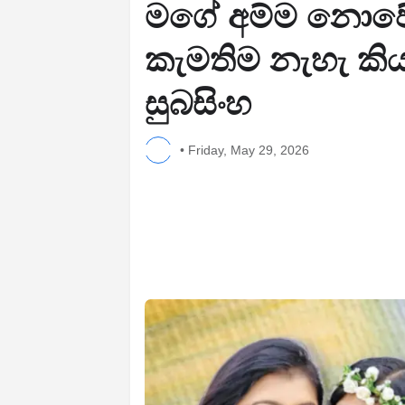
මගේ අම්ම නොවේ
කැමතිම නැහැ කියල
සුබසිංහ
•
Friday, May 29, 2026