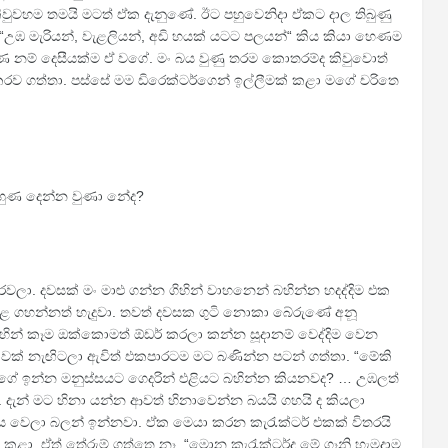
ුවහම තමයි මටත් ඒක දැනුණේ. ඊට පහුවෙනිදා ඒකට දාල තිබුණු
උඹ මැරියන්, වැළලියන්, අඩි හයක් යටට පලයන්“ කිය කියා හෙණම
ුණ නම් දෙසීයක්ම ඒ වගේ. මං බය වුණු තරම කොතරම්ද කිවුවොත්
 කරව ගත්තා. පස්සේ මම ඩිරෙක්ටර්ගෙන් ඉල්ලීමක් කළා මගේ චරිතෙ
ුහුණ දෙන්න වුණා නේද?
 රවලා. දවසක් මං මාළු ගන්න ගිහින් වාහනෙන් බහින්න හදද්දිම එක
ෙළ ගහන්නත් හැදුවා. තවත් දවසක ගුටි නොකා බේරුණේ අනූ
ිහින් කෑම ඔක්කොමත් ඕඩර් කරලා කන්න සූදානම් වෙද්දිම වෙන
වක් නැඟිටලා ඇවිත් එකපාරටම මට බණින්න පටන් ගත්තා. “මේකි
 වගේ ඉන්න මනුස්සයට ගෙදරින් එළියට බහින්න කියනවද? … උඹලත්
ැන් මට හිනා යන්න ආවත් හිනාවෙන්න බයයි ගහයි ද කියලා
ය වෙලා බලන් ඉන්නවා. ඒක මෙයා කරන කැරැක්ටර් එකක් විතරයි
කළා. ඒත් තේරුම් ගත්තෙ නෑ. “මොන කැරැක්ටර්ද මේ ගෑනි හැමදාම