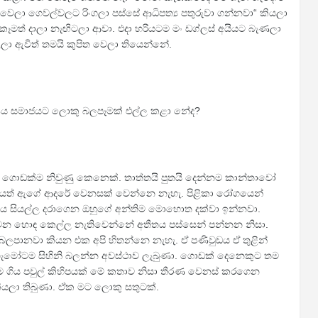
වෙලා ගෙවල්වලට රිංගලා පස්සේ ආධිපත්‍ය පතුරුවා ගන්නවා“ කියලා
 කෑමත් දාලා නැඟිටලා ආවා. එදා හරියටම මං ඩග්ලස් අයියට බැණලා
ලලා ඇවිත් තමයි කුපිත වෙලා තියෙන්නේ.
මාණය සමාජයට ලොකු බලපෑමක් එල්ල කළා නේද?
ව ගොඩක්ම නිවුණු කෙනෙක්. තාත්තයි පුතයි දෙන්නම කාන්තාවෝ
හිටියත් ඇගේ ආදරේ වෙනසක් වෙන්නෙ නැහැ. පිළිකා රෝගයෙන්
ඇය සියල්ල දරාගෙන ඔහුගේ අන්තිම මොහොත දක්වා ඉන්නවා.
වෙන හොඳ කෙල්ල නැතිවෙන්නේ අතීතය පස්සෙන් පන්නන නිසා.
පානවා කියන එක අපි හිතන්නෙ නැහැ. ඒ පණිවුඩය ඒ තුළින්
ැමෝටම සිහිනි බලන්න අවස්ථාව ලැබුණා. ගොඩක් දෙනෙකුට තම
 ගිය පවුල් කිහිපයක් මේ කතාව නිසා තීරණ වෙනස් කරගෙන
ියලා තිබුණා. ඒක මට ලොකු සතුටක්.