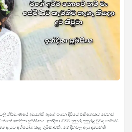
ටෙලි නිර්මාණයේ දමයන්ති ඇගේ රංගන දිවියේ එකිනෙකට වෙනස්
ේ ඉන්දිකා සුබසිංහය. ඉන්දිකා ඔබට නුහුරු නුපුරුදු වුවද සේමිණී
්ම ඇයට අභියෝග කළ භූමිකාවකි. මේ දිනවල ඇය දමයන්ති