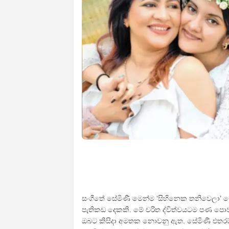
සංගීතේ සේමිණී මෙන්ම ‘සිහිනෙක තනිවෙලා’ 
පැතිකඩ දෙකකි. මේ චරිත ද්විත්වයටම පණ පොවන්න
ඔබට කිසිදා අමතක නොවනු ඇත. සේමිණී එතරම