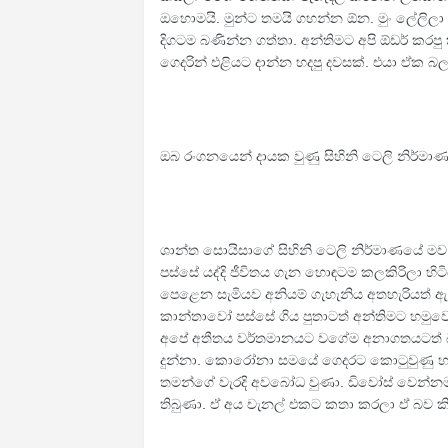
ඔහොමයි. මුන්ට තමයි ගහන්න ඕන. මුං ලේලිලා 
දිගටම බණින්න ගත්තා. අන්තිමට අපි ඕඩර් කරපු
ගෙදරින් එළියට දාන්න හදපු දවසක්. එයා ඒක බ
ඔබ රංගනයෙන් දායක වුණු සිහිනි ටෙලි නිර්
ශාන්ත සොයිසාගේ සිහිනි ටෙලි නිර්මාණයේ ම
පස්සේ යද්දි ජීවිතය ගැන හොඳටම කලකිරිලා 
පෙළෙන සැමියව අනියම් ගැහැනිය අතහැරියත් 
කාන්තාවෝ පස්සේ ගිය පුතාටත් අන්තිමට හමු
අපේ අතීතය වර්තමානයට වගේම අනාගතයටත් බල
දුන්නා. කොරෝනා සමයේ ගෙදරට කොටුවුණු හ
තමන්ගේ වැරදි අවබෝධ වුණා. ඩිවෝස් වෙන්නම
තිබුණා. ඒ අය චැනල් එකට කතා කරලා ඒ බව ක