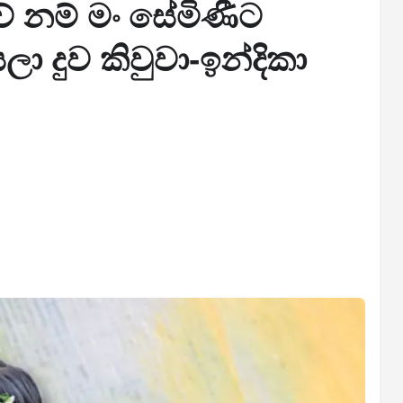
 නම් මං සේමිණීට
ා දුව කිවුවා-ඉන්දිකා