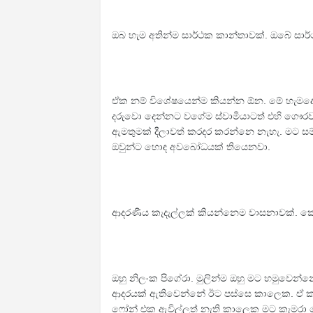
ඔබ හැම අතින්ම සාර්ථක කාන්තාවක්. ඔබේ සා
ඒක නම් විශේෂයෙන්ම කියන්න ඕන. මේ හැමද
දරුවො දෙන්නට වගේම ස්වාමියාටත් එහි ගෞරවය නි
ඇමතුමක් දීලාවත් කරදර කරන්නෙ නැහැ. මට සම්
ඔවුන්ට හොඳ අවබෝධයක් තියෙනවා.
ආදරණීය කැදැල්ලක් කියන්නෙම වාසනාවක්. ක
ඔහු නිලංක පිගේරා. මුලින්ම ඔහු මට හමුවෙන්න
ආදරයක් ඇතිවෙන්නේ ඊට පස්සෙ කාලෙක. ඒ කා
ෆෝන් එක ඇවිල්ලත් නැති කාලෙක මට කැමරා 