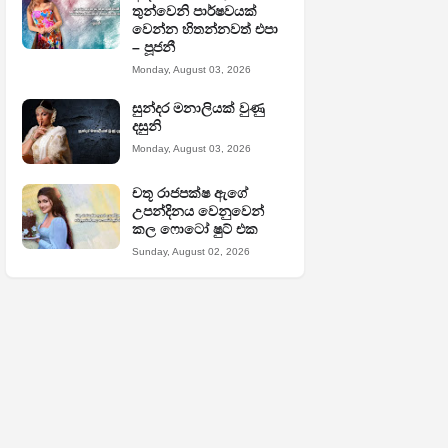
තුන්වෙනි පාර්ෂවයක්
වෙන්න හිතන්නවත් එපා
– පූජනී
Monday, August 03, 2026
සුන්දර මනාලියක් වුණු
දසුනි
Monday, August 03, 2026
චතූ රාජපක්ෂ ඇගේ
උපන්දිනය වෙනුවෙන්
කල ෆොටෝ ෂුට් එක
Sunday, August 02, 2026