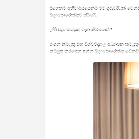
එහෙනම් අනිවාර්යයෙන්ම මම ගුරුවරියක් වෙනව
බලාපොරොත්තුව තිබ්බේ.
ඉදිරි වැඩ කටයුතු ගැන කිව්වොත්?
රංගන කටයුතු සහ විශ්වවිද්‍යාල අධ්‍යාපන කටය
කටයුතු කරගෙන ඉන්න බලාපොරොත්තු වෙනවා