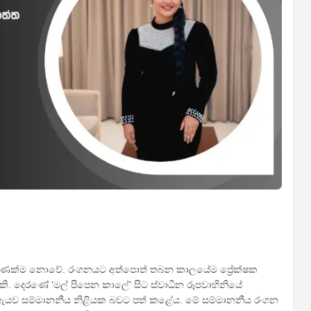
පමණක්ම නොවේ. රංගනයට අත්පොත් තබන කාලයේම ප්‍රේක්ෂක
නියකි. දෙරණේ ‘මල් පිපෙන කාලේ’ සිට ස්වාධීන රූපවාහිනියේ
ඇයව සම්මානනීය නිළියක බවට පත් කළේය. මේ සම්මානනීය රංගන