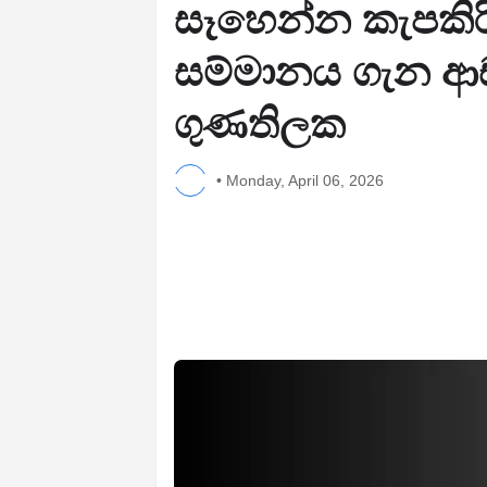
සෑහෙන්න කැපකිර
සම්මානය ගැන ආඩ
ගුණතිලක
•
Monday, April 06, 2026