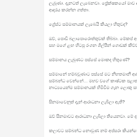
ලැබුණා. දැනටත් ලැබෙනවා. ප්‍රේක්ෂකයෝ මාව අ
ආදරය කරන්න ගත්තා.
ග්‍රේස්ට සම්මානයක් ලැබෙයි කියලා හිතුවද?
ඔව්, පොඩි බලාපොරොත්තුවක් තිබ්බා. මේකප් ආටිස
සහ මගේ ළඟ හිටපු රංගන ශිල්පීන් ගොඩක් කිව්
සම්මානය ලැබුණට පස්සේ මොකද හිතුණේ?
සම්මානේ හම්බවුණාට පස්සේ මට නිහතමානී ආඩ
සම්බන්ධ වෙන්නේ… මහව වගේ කාෂ්ටක පළාතක තම
නාට්‍යයෙන්ම සම්මානයක් හිමිවීම ගැන ලොකු 
සිනමාවෙනුත් දැන් ආරාධනා ලැබිලා ඇති?
ඔව් සිනමාවට ආරාධනා ලැබිලා තියෙනවා. මේ දව
කලාවට සම්බන්ධ නොවුණ නම් අප්සරා කියන්න