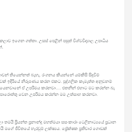
ලාව ඉගෙන ගත්තා. උසස් පෙළින් පසුත් විශ්වවිද්‍යාල උපාධිය
්.
න් තියෙන්නත් බැහැ. රංගනය කියන්නේ යම්කිසි සිදුවීම්
ඉදිරියේ නිරූපණය කරන එකට. පුද්ගලික කැමැත්ත අනුවනම්
 තියෙනවානේ ඒ උපරිමය කරනවා…. එතනින් එහාට මට කරන්න බෑ
බලාපොරොත්තු වෙන උපරිමය කරන්න මම උත්සාහ කරනවා.
ි ප්‍රියන්ත ප්‍රනාන්දු මහත්මයා සසංකාරා ටෙලිනාට්‍යයේ ප්‍රධාන
මගේ ජීවිතයේ හැරවුම් ලක්ෂ‍්‍යය. ප්‍රේක්ෂක ප්‍රතිචාර ගොඩක්