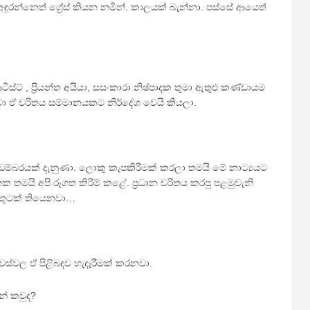
ඳුරන්නෙත් ග්‍රේස් කියන නමින්. කාලයක් බැන්නා. පස්සේ ආයෙත්
්ට් , ප්‍රියන්ත අයියා, සසංකාරා නිෂ්පාදක තුමා ඇතුළු‍ කණ්ඩායම
වා ඒ චරිතය සම්මානයකට නිර්දේශ වෙයි කියලා.
ම්බරයක් දැනුණා. ලොකු කැපකිරීමක් කරලා තමයි මේ නාට්‍යයට
යි අපි රූගත කිරීම් කළේ. ප්‍රධාන චරිතය කරපු පළමුවැනි
සතුටක් තියෙනවා…
ස්වල ඒ පිළිබඳව හැදෑරීමක් කරනවා.
ේ කවුද?