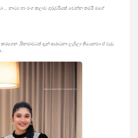
ා… නාට්‍ය හා රංග කලාව ගුරුවරියක් වෙන්න තමයි මගේ
ුතු කරගෙන ,සිනමාවටත් දැන් ආරාධනා ලැබිලා තියෙනවා.ඒ වැඩ
..