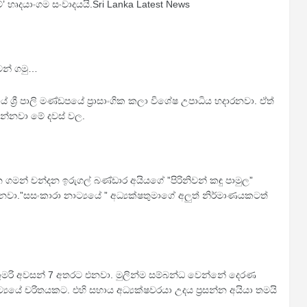
්’ හෘදයාංගම සංවාදයයි.Sri Lanka Latest News
ටන් ගමු…
ශ්‍රී පාලි මණ්ඩපයේ ප්‍රාසාංගික කලා විශේෂ උපාධිය හදාරනවා. ඒත්
න්නවා මේ දවස් වල.
 ගමන් චන්දන ඉරුගල් බණ්ඩාර අයියගේ ”‍පිරිනිවන් කඳු පාමුල”‍
වා.”‍සසංකාරා නාට්‍යයේ ”‍ අධ්‍යක්ෂතුමාගේ අලු‍ත් නිර්මාණයකටත්
 කුමරි අවසන් 7 අතරට එනවා. මුලින්ම සම්බන්ධ වෙන්නේ දෙරණ
‍යයේ චරිතයකට. එහි සහාය අධ්‍යක්ෂවරයා උදය ප්‍රසන්න අයියා තමයි