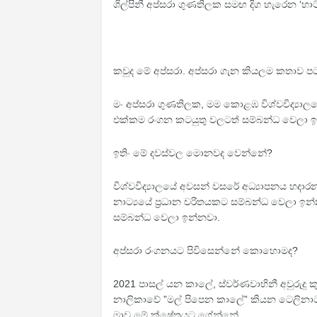
ශිල්පිනී අප්සරා ගුණතිලක සමඟ දිග හැරෙන ‘හාට
කවුද මේ අප්සරා. අප්සරා ගැන කියලම කතාව ප
මං අප්සරා ගුණතිලක, මම කොළඹ විශ්වවිද්‍යාලයේ 
එක්කම රංගන කටයුතු වලටත් සම්බන්ධ වෙලා ඉ
ඉතිං මේ දවස්වල මොනවද වෙන්නේ?
විශ්වවිද්‍යාලයේ අවසන් වසරේ අධ්‍යාපනය හදාරන
නාට්‍යයේ ප්‍රධාන චරිතයකට සම්බන්ධ වෙලා ඉන්න
සම්බන්ධ වෙලා ඉන්නවා.
අප්සරා රංගනයට පිවිසෙන්නේ කොහොමද?
2021 පාසල් යන කාලේ, ස්වර්ණවාහිනී අවුරුදු
නාලිකාවේ ”‍මල් පිපෙන කාලේ”‍ කියන ටෙලිනාට්
මාව මේ ක්ෂේත්‍රයට ගේන්නේ.