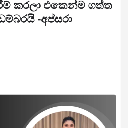
ීම් කරලා එකෙන්ම ගත්ත
ම්බරයි -අප්සරා