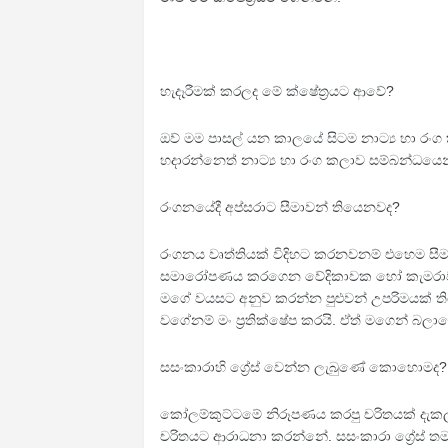
හැදෑරීමක් කරලද මේ ක්ෂේත්‍රයට ආවේ?
ඔව් මම පාසල් යන කාලයේ සිටම නාට්‍ය හා රංග ක
හදාරන්නෙත් නාට්‍ය හා රංග කලාව සම්බන්ධයෙන
රංගනයේදී අප්සරාට සීමාවන් තියෙනවද?
රංගනය වෘත්තියක් විදිහට කරනවනම් එහෙම සීමාව
සමාරෝපණය කරගෙන වේදිකාවක හෝ කැමරාවක් 
මගේ වයසට අනුව කරන්න පුළු‍වන් උපරිමයක්
වගේනම් මං ප්‍රතික්ෂේප කරයි. ඒත් මගෙන් 
සසංකාරාහි ග්‍රේස් වෙන්න ලැබුණේ කොහොමද?
කෝලම්කුට්ටමේ නිරූපණය කරපු චරිතයක් දැකලා තමය
චරිතයට ආරාධනා කරන්නේ. සසංකාරා ග්‍රේස් තමයි 