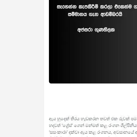
ඇය හුදෙක් තිරය හැඩකරන තවත් එක රුවක් 
හදවත් ‘ග්‍රේස්’ ගෙන් මන්මත් කළ රංගන ශිල්පි
‘සසංකාරා’ දක්වා ඇය කළ රංගනය, අවසානයේ 