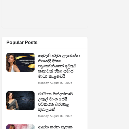
Popular Posts
දෙවැනි දරුවා ලැබෙන්න
තියෙද්දී දීපිකා
පදුකෝන්ගෙන් අමුතුම
කතාවක් නිසා සමාජ
මාධ්‍ය කැළඹෙයි
Monday, August 03, 2026
රශ්මිකා මන්දන්නාට
උකුල් මාංශ පේශී
පටකයක බරපතළ
තුවාලයක්
Monday, August 03, 2026
ආදරය කරන තැනක