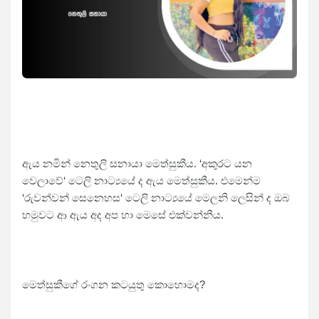
ඇය නමින් නෙතුලි සනායා මෙත්සුකීය. ‘අකුරට යන
වෙලාවේ‘ ටෙලි නාට්‍යයේ ද ඇය මෙත්සුකීය. එමෙන්ම
‘රුවන්වන් සෙනෙහස‘ ටෙලි නාට්‍යයේ මෙලනි ලෙසින් ද ඔබ
හමුවට ආ ඇය අද අප හා මෙසේ එක්වන්නීය.
මෙත්සුකීගේ රංගන කටයුතු කොහොමද?