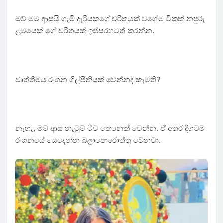
ඔව් මම ආසයි ගැමි දැරියකගේ චරිතයක් වගේම ටිකක් නපුරු
ළමයෙක් ගේ චරිතයක් ඉස්සරහටත් කරන්න.
වෘත්තීමය රංගන ශිල්පිනියක් වෙන්නද කැමති?
නැහැ, මම ආස නැටුම් ටීච කෙනෙක් වෙන්න. ඒ අතර දිගටම
රංගනයේ යෙදෙන්න බලාපොරොත්තු වෙනවා.