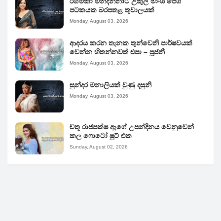
රශ්මිකා මන්දන්නාට උකුල් මාංශ පේශී
පටකයක බරපතළ තුවාලයක්
Monday, August 03, 2026
ආදරය කරන තැනක තුන්වෙනි පාර්ෂවයක්
වෙන්න හිතන්නවත් එපා – පූජනී
Monday, August 03, 2026
සුන්දර මනාලියක් වුණු දසුනි
Monday, August 03, 2026
චතූ රාජපක්ෂ ඇගේ උපන්දිනය වෙනුවෙන්
කල ෆොටෝ ෂුට් එක
Sunday, August 02, 2026