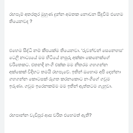
රඟපෑම් අතරතුර මුහුණ දුන්න අමතක නොවන සිදුවීම් එහෙම
තියෙනවද ?
එහෙම සිද්ධි නම් කීපයක්ම තියෙනවා. ‘රුවන්වන් සෙනෙහස‘
ටෙලි නාට්‍යයේ මම හිටියේ නපුරු අක්කා කෙනෙක්ගේ
චරිතෙකට. එතනදි නංගි එක්ක මම නිතරම ගහගන්න
අක්කෙක් විදිහට තමයි රඟපෑවේ. ඉතින් ඔහොම අපි දෙන්නා
ගහගන්න කොටසක් රූගත කරනකොට නංගිගේ ගවුම
ඉරුණා. ගවුම ඉරෙනකම්ම මම ඉතින් ඇත්තටම ගැහුවා.
රඟපාන්න වැඩිපුර ආස චරිත එහෙමත් ඇති?