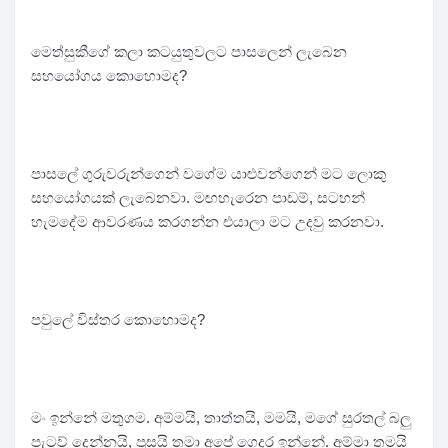
මෙත්සුකීගේ කලා කටයුතුවලට පාසලෙන් ලැබෙන
සහයෝගය කොහොමද?
පාසලේ ගුරුවරුන්ගෙන් වගේම යාළුවන්ගෙන් මට ලොකු
සහයෝගයක් ලැබෙනවා. මඟහැරෙන පාඩම්, සටහන්
හැමදේම ආවරණය කරගන්න එයාලා මට උදවු කරනවා.
පවුලේ විස්තර කොහොමද?
මං ඉන්නේ මතුගම. අම්මයි, තාත්තයි, මමයි, මගේ සුරතල් බලු
පැටව් දෙන්නයි, පූසයි තමා අපේ ගෙදර ඉන්නේ. අම්මා තමයි