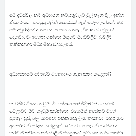
මේ දවස්වල නම් අධ්‍යාපන කටයුතුවලට මුල් තැන දීලා ඉන්න
නිසා රංගන කටයුතුවලින් පොඩ්ඩක් ඈත් වෙලා ඉන්නේ. මම
මේ අවුරුද්දේ අ.පො.ස. සාමාන්‍ය පෙළ විභාගයට මුහුණ
දෙනවා. මං ඉගෙන ගන්නේ මතුගම සී. ඩබ්ලිව්. ඩබ්ලිව්.
කන්නන්ගර මධ්‍ය මහා විද්‍යාලයේ.
අධ්‍යාපනයට අමතරව විනෝදාංශ ගැන කතා කළොත්?
කැමතිම විෂය නැටුම්. විනෝදාංශයක් විදිහටත් ගොඩක්
වෙලාවට මම නැටුම් කරන්නේ. එහෙමත් නැත්තම් මගේ
සුරතල් පූස්, බලු යාළුවෝ එක්ක සෙල්ලම් කරනවා. රඟපෑමට
අමතරව නිවේදන කටයුතුත් කරනවා. පාසල නියෝජනය
කරමින් නර්තන තරගවලින් ජයග්‍රහණ ලබා ගෙන තියෙනවා.