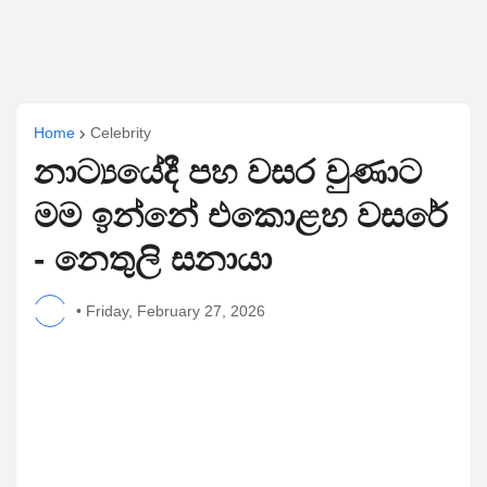
Home
Celebrity
නාට්‍යයේදී පහ වසර වුණාට
මම ඉන්නේ එකොළහ වසරේ
- නෙතුලි සනායා
•
Friday, February 27, 2026