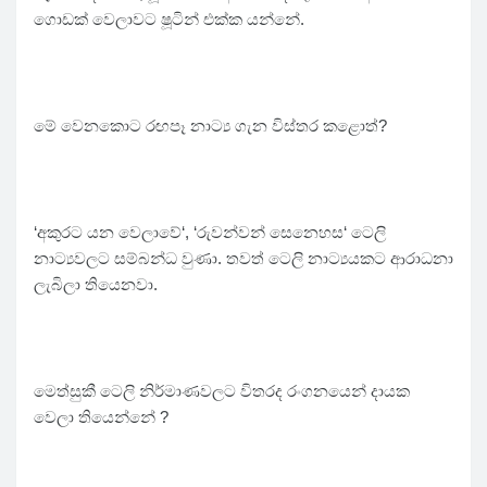
ගොඩක් වෙලාවට ෂූටින් එක්ක යන්නේ.
මේ වෙනකොට රඟපෑ නාට්‍ය ගැන විස්තර කළොත්?
‘අකුරට යන වෙලාවේ‘, ‘රුවන්වන් සෙනෙහස‘ ටෙලි
නාට්‍යවලට සම්බන්ධ වුණා. තවත් ටෙලි නාට්‍යයකට ආරාධනා
ලැබිලා තියෙනවා.
මෙත්සුකී ටෙලි නිර්මාණවලට විතරද රංගනයෙන් දායක
වෙලා තියෙන්නේ ?