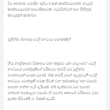
ඊට අමතරව පෙරදිග තූර්ය වාදක කණ්ඩායමේත්, නැටුම්
කණ්ඩායමේත් සාමාජිකාවක්. බැඩ්මින්ටන් සහ පිහිනුම්
කටයුතුත් කරනවා.
මුලින්ම රඟපාපු ටෙලි නාට්‍යය මොකක්ද?
හිරු නාළිකාවේ විකාශය වන ‘අකුරට යන වෙලාවේ‘ ටෙලි
නාට්‍යයේ මෙත්සුකීගේ චරිතයට තමයි මම මුලින්ම
රංගනයෙන් දායක වුණේ. ඒක තමයි මගේ පළමුවැනි ටෙලි
නාට්‍යය. මෙත්සුකී ගමක ජීවත් වන ඉස්කෝලේ පහ වසරේ
ඉගෙන ගන්න ගැමි දැරියක්. ඒත් ඇත්තටම මම ඉගෙන
ගන්නේ එකොළහ වසරේ. ඒ වගේම කතාවේ චරිතයට වඩා
ඇත්ත ජීවිතේදි මං ටිකක් සැරයි.