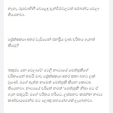
නැහැ. රූපවාහිනී වෙළෙඳ දැන්වීම්වලටත් සම්බන්ධ වෙලා
තියෙනවා.
ප්‍රේක්ෂකයා අතර වැඩියෙන් ජනප්‍රිය වුණ චරිතය ගැනත්
කියමු?
‘අකුරට යන වෙලාවේ‘ ටෙලි නාට්‍යයේ මෙත්සුකීගේ
චරිතයෙන් තමයි මාව ප්‍රේක්ෂකයා අතර කතා බහට ලක්
වුණේ. මගේ ඇත්ත නමෙත් මෙත්සුකී කියන කොටස
තියෙනවා. නාට්‍යයේ චරිතේ නමත් ‘මෙත්සුකී‘ නිසා මට ඒ
ගැන සතුටුයි. මගේ චරිතය හරියට, ලස්සනට කරන්න නාට්‍ය
කණ්ඩායමෙන්ම මට ලොකු සහයෝගයක් ලැබෙනවා.