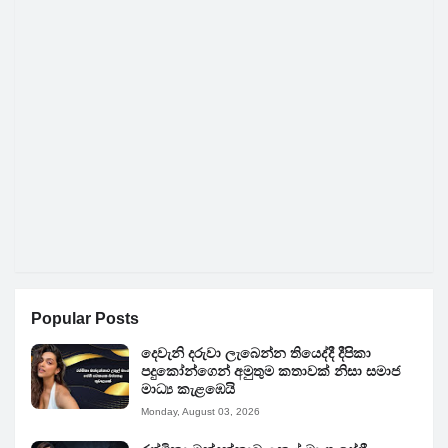
Popular Posts
දෙවැනි දරුවා ලැබෙන්න තියෙද්දී දීපිකා
පදුකෝන්ගෙන් අමුතුම කතාවක් නිසා සමාජ
මාධ්‍ය කැළඹෙයි
Monday, August 03, 2026