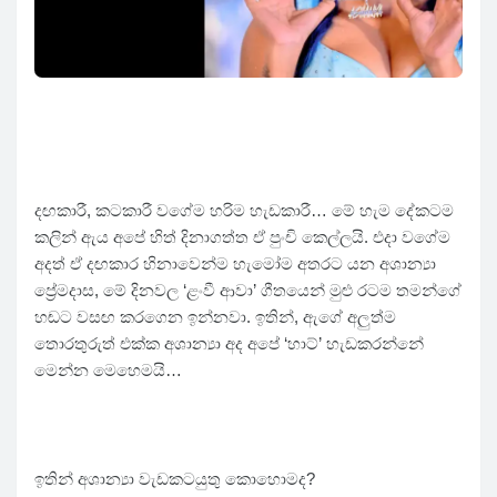
දඟකාරී, කටකාරී වගේම හරිම හැඩකාරී… මේ හැම දේකටම
කලින් ඇය අපේ හිත් දිනාගත්ත ඒ පුංචි කෙල්ලයි. එදා වගේම
අදත් ඒ දඟකාර හිනාවෙන්ම හැමෝම අතරට යන අශාන්‍යා
ප්‍රේමදාස, මේ දිනවල ‘ළංවී ආවා’ ගීතයෙන් මුළු රටම තමන්ගේ
හඬට වසඟ කරගෙන ඉන්නවා. ඉතින්, ඇගේ අලු‍ත්ම
තොරතුරුත් එක්ක අශාන්‍යා අද අපේ ‘හාට්’ හැඩකරන්නේ
මෙන්න මෙහෙමයි…
ඉතින් අශාන්‍යා වැඩකටයුතු කොහොමද?