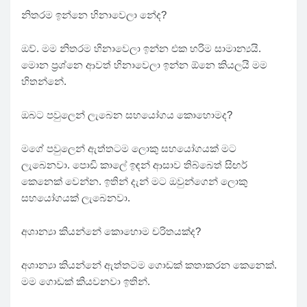
නිතරම ඉන්නෙ හිනාවෙලා නේද?
ඔව්. මම නිතරම හිනාවෙලා ඉන්න එක හරිම සාමාන්‍යයි.
මොන ප්‍රශ්නෙ ආවත් හිනාවෙලා ඉන්න ඕනෙ කියලයි මම
හිතන්නේ.
ඔබට පවුලෙන් ලැබෙන සහයෝගය කොහොමද?
මගේ පවුලෙන් ඇත්තටම ලොකු සහයෝගයක් මට
ලැබෙනවා. පොඩි කාලේ ඉඳන් ආසාව තිබ්බෙත් සිඟර්
කෙනෙක් වෙන්න. ඉතින් දැන් මට ඔවුන්ගෙන් ලොකු
සහයෝගයක් ලැබෙනවා.
අශාන්‍යා කියන්නේ කොහොම චරිතයක්ද?
අශාන්‍යා කියන්නේ ඇත්තටම ගොඩක් කතාකරන කෙනෙක්.
මම ගොඩක් කියවනවා ඉතින්.