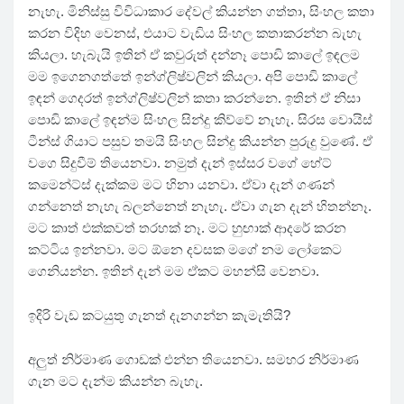
නැහැ. මිනිස්සු විවිධාකාර දේවල් කියන්න ගත්තා, සිංහල කතා
කරන විදිහ වෙනස්, එයාට වැඩිය සිංහල කතාකරන්න බැහැ
කියලා. හැබැයි ඉතින් ඒ කවුරුත් දන්නෑ පොඩි කාලේ ඉඳලම
මම ඉගෙනගත්තේ ඉන්ග්ලිෂ්වලින් කියලා. අපි පොඩි කාලේ
ඉඳන් ගෙදරත් ඉන්ග්ලිෂ්වලින් කතා කරන්නෙ. ඉතින් ඒ නිසා
පොඩි කාලේ ඉඳන්ම සිංහල සින්දු කිව්වේ නැහැ. සිරස වොයිස්
ටීන්ස් ගියාට පසුව තමයි සිංහල සින්දු කියන්න පුරුදු වුණේ. ඒ
වගෙ සිදුවීම් තියෙනවා. නමුත් දැන් ඉස්සර වගේ හේට්
කමෙන්ට්ස් දැක්කම මට හිනා යනවා. ඒවා දැන් ගණන්
ගන්නෙත් නැහැ බලන්නෙත් නැහැ. ඒවා ගැන දැන් හිතන්නෑ.
මට කාත් එක්කවත් තරහක් නෑ. මට හුඟාක් ආදරේ කරන
කට්ටිය ඉන්නවා. මට ඕනෙ දවසක මගේ නම ලෝකෙට
ගෙනියන්න. ඉතින් දැන් මම ඒකට මහන්සි වෙනවා.
ඉදිරි වැඩ කටයුතු ගැනත් දැනගන්න කැමැතියි?
අලුත් නිර්මාණ ගොඩක් එන්න තියෙනවා. සමහර නිර්මාණ
ගැන මට දැන්ම කියන්න බැහැ.