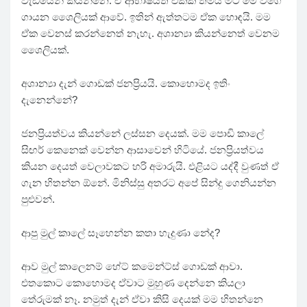
වැඩියෙන් කියන්නෙ. ඒ ආභාෂයත් එක්ක තමයි මට මේ වගේ
ගායන ශෛලියක් ආවේ. ඉතින් ඇත්තටම ඒක හොඳයි. මම
ඒක වෙනස් කරන්නෙත් නැහැ. අශාන්‍යා කියන්නෙත් වෙනම
ශෛලියක්.
අශාන්‍යා දැන් ගොඩක් ජනප්‍රියයි. කොහොමද ඉතිං
දැනෙන්නේ?
ජනප්‍රියත්වය කියන්නේ ලස්සන දෙයක්. මම පොඩි කාලේ
සිඟර් කෙනෙක් වෙන්න ආසාවෙන් හිටියේ. ජනප්‍රියත්වය
කියන දෙයත් වෙලාවකට හරි අමාරුයි. එළියට යද්දී වුණත් ඒ
ගැන හිතන්න ඕනේ. මිනිස්සු අතරට අපේ සින්දු ගෙනියන්න
පුළුවන්.
ආපු මුල් කාලේ සෑහෙන්න කතා හැදුණා නේද?
ආව මුල් කාලෙනම් හේට් කමෙන්ට්ස් ගොඩක් ආවා.
එතකොට කොහොමද ඒවාට මුහුණ දෙන්නෙ කියලා
තේරුමක් නෑ. නමුත් දැන් ඒවා කිසි දෙයක් මම හිතන්නෙ