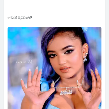
හිමාෂි මධුවන්ති