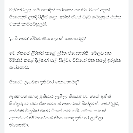
වැඩකටයුතු නම් හොඳින් කරගෙන යනවා. මගේ අලුත්
ගීතයකුත් ළඟදි රිලීස් කළා. ඉතින් ඒකේ වැඩ කටයුතුත් එක්ක
ටිකක් කාර්යබහුලයි.
‘ළංවී ආවා’ නිර්මාණය ගැනත් කතාකරමු?
මේ ගීතයේ ලිරික්ස් කළේ ලසිත ජයෙනත්ති, මෙලඩි සහ
රීමික්ස් කළේ දිල්ෂාන් එල්. සිල්වා. වීඩියෝ එක කළේ ඉරුෂ්ක
බෝගොඩ.
ගීතයට ලැබෙන ප්‍රතිචාර කොහොමද?
ඇත්තටම හොඳ ප්‍රතිචාර ලැබිලා තියෙනවා. මගේ අනිත්
සින්දුවලට වඩා ඒක වෙනස් ආකාරයේ සින්දුවක්. බොලිවුඩ්,
පන්ජාබ් මියුසික් එකට ටිකක් සමානයි. මේක වෙනස්
ආකාරයේ නිර්මාණයක් නිසා හොඳ ප්‍රතිචාර ලැබිලා
තියෙනවා.