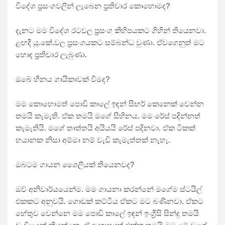
විදේශ ප්‍රසංගවලින් ලැබෙන ප්‍රතිචාර කොහොමද?
දැනට මම විදේශ රටවල ප්‍රසංග කිහිපයකට ගිහින් තියෙනවා.
ළඟදී යූ.කේ.වල ප්‍රසංගයකට සම්බන්ධ වුණා. ඒවගෙනුත් මට
හොඳ ප්‍රතිචාර ලැබුණා.
ඔබේ හීනය ගායිකාවක් වීමද?
මම කොහොමත් පොඩි කාලේ ඉඳන් සිඟර් කෙනෙක් වෙන්න
තමයි කැමැති. ඒක තමයි මගේ සිහිනය. මම රේස් පදින්නත්
කැමැතියි. මගේ තාත්තයි අයියයි රේස් පදිනවා. ඒක ටිකක්
භයානක නිසා අම්මා නම් වැඩි කැමැත්තක් නැහැ.
ඔබටම ගායන ශෛලියක් තියෙනවද?
ඔව් අනිවාර්යයෙන්ම. මම ගායනා කරන්නේ මගේම ස්ටයිල්
එකකට අනුවයි. ගොඩක් කට්ටිය ඒකට මට බණිනවා. ඒකට
හේතුව වෙන්නෙ මම පොඩි කාලේ ඉඳන් ඉංග්‍රීසි සින්දු තමයි