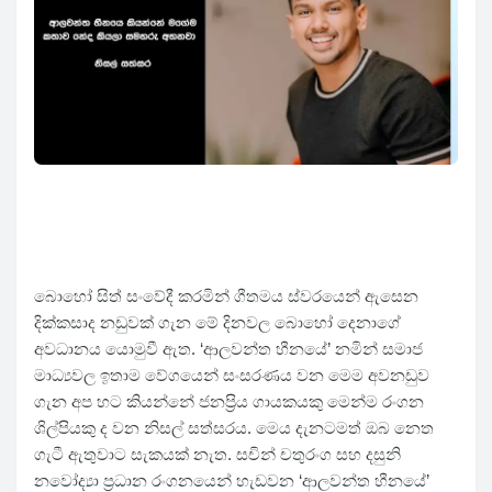
බොහෝ සිත් සංවේදී කරමින් ගීතමය ස්වරයෙන් ඇසෙන
දික්කසාද නඩුවක් ගැන මේ දිනවල බොහෝ දෙනාගේ
අවධානය යොමුවී ඇත. ‘ආලවන්ත හීනයේ’ නමින් සමාජ
මාධ්‍යවල ඉතාම වේගයෙන් සංසරණය වන මෙම අවනඩුව
ගැන අප හට කියන්නේ ජනප්‍රිය ගායකයකු මෙන්ම රංගන
ශිල්පියකු ද වන නිසල් සත්සරය. මෙය දැනටමත් ඔබ නෙත
ගැටී ඇතුවාට සැකයක් නැත. සචින් චතුරංග සහ දසුනි
නවෝද්‍යා ප්‍රධාන රංගනයෙන් හැඩවන ‘ආලවන්ත හීනයේ’