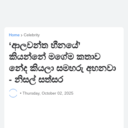
Home
Celebrity
‘ආලවන්ත හීනයේ’
කියන්නේ මගේම කතාව
නේද කියලා සමහරු අහනවා
- නිසල් සත්සර
•
Thursday, October 02, 2025