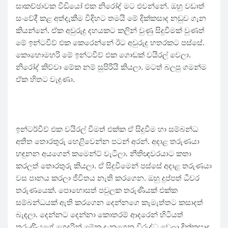
සාකච්ඡාවක වීඩියෝ එක නිරෝද් මට එවන්නේ. ඔහු වඩාත්
සංවේදී කළ අත්දැකීම විදිහට තමයි මේ දික්කසාද නඩුව ගැන
කියන්නේ. ඒක අවුරුදු දහයකට කලින් වුණු සිදුවීමක් වුණත්
මේ ඉන්ටවීව් එක කෙරෙන්නේ ඊට අවුරුදු හතරකට පස්සේ.
කොහොමහරි මේ ඉන්ටවීව් එක ගොඩක් වයිරල් වෙලා.
නිරෝද් කිව්වා මේක නම් සුපිරියි කියලා. මටත් බලපු ගමන්ම
ඒක හිතට වැදුණා.
ඉන්ටර්වීව් එක වයිරල් වීමත් එක්ක ඒ සිදුවීම හා සම්බන්ධ
අතීත තොරතුරු හෙළිවෙන්න පටන් අරන්. අදාළ තරුණයා
හඳුනන අයගෙන් කමෙන්ට් වැටිලා. නීතිඥවරයාට කතා
කරලත් තොරතුරු කියලා. ඒ සිදුවීමෙන් පස්සේ අදාළ තරුණයා
වස පානය කරලා ජීවිතය නැති කරගෙන. ඔහු දුප්පත් ධීවර
තරුණයෙක්. පොහොසත් පවුලක තරුණියක් එක්ක
සම්බන්ධයක් ඇති කරගෙන දෙන්නගෙ කැමැත්තට කසාදත්
බැඳලා. දෙන්නට දෙන්නා කොතරම් ආදරෙන් හිටියත්
තරුණියගේ ගෙදරින් මේක දැනගෙන විරුද්ධ වෙලා දික්කසාද