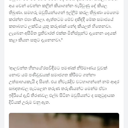
අය වෙන් වෙන්න කලින් කියාගන්න බැරිවුණු දේ කියල
තිබුණා. සමහරු මවුපියන්ගෙන් ඉල්ලීම් කරල තිබුණා මෙහෙම
කරන්න එපා කියලා. ඇත්තටම මේව දකිද්දී මේක සමාජයේ
කතාබහට ලක්විය යුතු කරුණක් නේද කියලත් හිතෙනවා.
ලැබෙන අසීමිත ප්‍රතිචාරත් එක්ක මිනිස්සුන්ට දැනෙන දෙයක්
කළා කියන සතුට දැනෙනවා.“
‘ආලවන්ත හීනයේ’රසවිඳීමට පමණක් නිර්මාණය වූවක්
නොව යම් පණිවුඩයක් සමාජගත කිරීමට ගන්නා
උත්සාහයකැයි ද සිතේ. එය නිවැරැදිව වටහාගන්නේ නම් ආදර
සබඳතාවල පැටලෙන තරුණ තරුණියන්ට මෙන්ම ඒවා
ඉදිරියේ දැඩි තීරණවල එල්බ සිටින මවුපියන්ට ද සතුටුදායක
දිවියක් උරුම වනු ඇත.