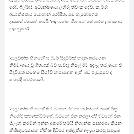
රෙඩ් ෆිල්ම්ස්. අධ්‍යක්ෂණය ලහිරු තිවංක දේව්. කැමරා
අධ්‍යක්ෂණය යොහාන් රෝෂිත. මේ හැමෝගෙම
දායකත්වයෙන් තමයි ‘ආලවන්ත හීනයේ’ මේ තරම් ලස්සනට
හැඩවුණේ.
‘ආලවන්ත හීනයේ’ සැබෑම සිදුවීමක් පාදක කරගෙන
නිර්මාණය වූ ගීතයක් බව පැවසූ නිසල් ඊට අදාළ තරුණයා ඒ
සිදුවීමත් සමඟම සියදිවි නසාගෙන ඇති බව පැවසුවේ ද
සංවේදී ස්වරයෙනි.
‘ආලවන්ත හීනයේ’ තිර පිටපත රචනා කරන්නේ මගේ මිත්‍ර
නිරෝද් කළුකෝට්ටගේ. ඕඩීයෝ එක කරලා අපි වීඩියෝ එක
ප්ලෑන් කරමින් ඉන්න අතරේ තමයි නිශාන්ත සඳභරණ කියන
නීතිඥවරයාගේ නීතිඥ දිවියේ අත්දැකීම් අලළා කරපු සම්මුඛ