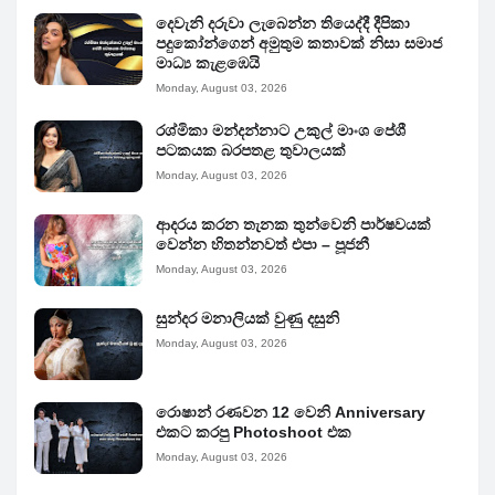
දෙවැනි දරුවා ලැබෙන්න තියෙද්දී දීපිකා
පදුකෝන්ගෙන් අමුතුම කතාවක් නිසා සමාජ
මාධ්‍ය කැළඹෙයි
Monday, August 03, 2026
රශ්මිකා මන්දන්නාට උකුල් මාංශ පේශී
පටකයක බරපතළ තුවාලයක්
Monday, August 03, 2026
ආදරය කරන තැනක තුන්වෙනි පාර්ෂවයක්
වෙන්න හිතන්නවත් එපා – පූජනී
Monday, August 03, 2026
සුන්දර මනාලියක් වුණු දසුනි
Monday, August 03, 2026
රොෂාන් රණවන 12 වෙනි Anniversary
එකට කරපු Photoshoot එක
Monday, August 03, 2026