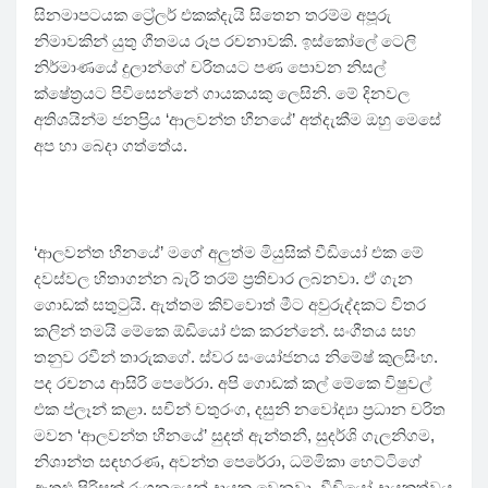
සිනමාපටයක ට්‍රේලර් එකක්දැයි සිතෙන තරම්ම අපූරු
නිමාවකින් යුතු ගීතමය රූප රචනාවකි. ඉස්කෝලේ ටෙලි
නිර්මාණයේ දුලාන්ගේ චරිතයට පණ පොවන නිසල්
ක්ෂේත්‍ර‍යට පිවිසෙන්නේ ගායකයකු ලෙසිනි. මේ දිනවල
අතිශයින්ම ජනප්‍රිය ‘ආලවන්ත හීනයේ’ අත්දැකීම ඔහු මෙසේ
අප හා බෙදා ගත්තේය.
‘ආලවන්ත හීනයේ’ මගේ අලුත්ම මියුසික් වීඩියෝ එක මේ
දවස්වල හිතාගන්න බැරි තරම් ප්‍රතිචාර ලබනවා. ඒ ගැන
ගොඩක් සතුටුයි. ඇත්තම කිව්වොත් මීට අවුරුද්දකට විතර
කලින් තමයි මේකෙ ඕඩියෝ එක කරන්නේ. සංගීතය සහ
තනුව රවීන් තාරුකගේ. ස්වර සංයෝජනය නිමේෂ් කුලසිංහ.
පද රචනය ආසිරි පෙරේරා. අපි ගොඩක් කල් මේකෙ විෂුවල්
එක ප්ලෑන් කළා. සචින් චතුරංග, දසුනි නවෝද්‍යා ප්‍රධාන චරිත
මවන ‘ආලවන්ත හීනයේ’ සුදත් ඇන්තනී, සුදර්ශි ගැලනිගම,
නිශාන්ත සඳභරණ, අවන්ත පෙරේරා, ධම්මිකා හෙට්ටිගේ
ඇතුළු පිරිසක් රංගනයෙන් දායක වෙනවා. වීඩියෝ දායකත්වය