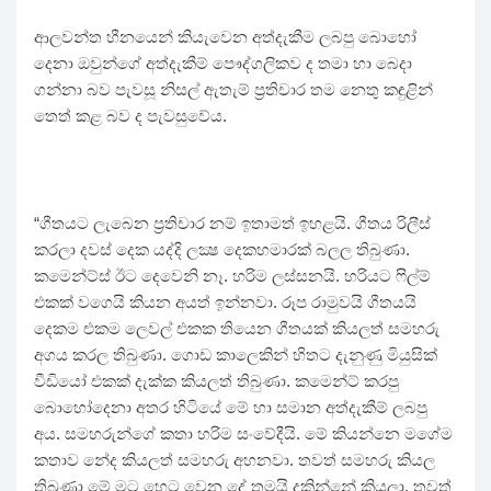
ආලවන්ත හීනයෙන් කියැවෙන අත්දැකීම ලබපු බොහෝ
දෙනා ඔවුන්ගේ අත්දැකීම් පෞද්ගලිකව ද තමා හා බෙදා
ගන්නා බව පැවසූ නිසල් ඇතැම් ප්‍රතිචාර තම නෙතු කඳුළින්
තෙත් කළ බව ද පැවසුවේය.
“ගීතයට ලැබෙන ප්‍රතිචාර නම් ඉතාමත් ඉහළයි. ගීතය රිලීස්
කරලා දවස් දෙක යද්දි ලක්‍ෂ දෙකහමාරක් බලල තිබුණා.
කමෙන්ට්ස් ඊට දෙවෙනි නෑ. හරිම ලස්සනයි. හරියට ෆිල්ම්
එකක් වගෙයි කියන අයත් ඉන්නවා. රූප රාමුවයි ගීතයයි
දෙකම එකම ලෙවල් එකක තියෙන ගීතයක් කියලත් සමහරු
අගය කරල තිබුණා. ගොඩ කාලෙකින් හිතට දැනුණු මියුසික්
වීඩියෝ එකක් දැක්ක කියලත් තිබුණා. කමෙන්ට් කරපු
බොහෝදෙනා අතර හිටියේ මේ හා සමාන අත්දැකීම් ලබපු
අය. සමහරුන්ගේ කතා හරිම සංවේදීයි. මේ කියන්නෙ මගේම
කතාව නේද කියලත් සමහරු අහනවා. තවත් සමහරු කියල
තිබුණා මේ මට හෙට වෙන දේ තමයි දකින්නේ කියලා. තවත්