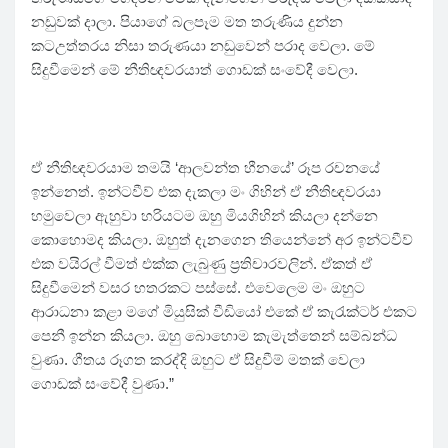
නඩුවක් දාලා. පියාගේ බලපෑම මත තරුණිය දුන්න
කටඋත්තරය නිසා තරුණයා නඩුවෙන් පරාද වෙලා. මේ
සිදුවීමෙන් මේ නීතිඥවරයාත් ගොඩක් සංවේදී වෙලා.
ඒ නීතිඥවරයාම තමයි ‘ආලවන්ත හීනයේ’ රූප රචනයේ
ඉන්නෙත්. ඉන්ටවීව් එක දැකලා මං ගිහින් ඒ නීතිඥවරයා
හමුවෙලා ඇහුවා හරියටම ඔහු මියගිහින් කියලා දන්නෙ
කොහොමද කියලා. ඔහුත් දැනගෙන තියෙන්නේ අර ඉන්ටවීව්
එක වයිරල් වීමත් එක්ක ලැබුණු ප්‍රතිචාරවලින්. ඒකත් ඒ
සිදුවීමෙන් වසර හතරකට පස්සේ. එවෙලෙම මං ඔහුට
ආරාධනා කළා මගේ මියුසික් වීඩියෝ එකේ ඒ කැරැක්ටර් එකට
පෙනී ඉන්න කියලා. ඔහු බොහොම කැමැත්තෙන් සම්බන්ධ
වුණා. ගීතය රූගත කරද්දි ඔහුට ඒ සිදුවීම් මතක් වෙලා
ගොඩක් සංවේදී වුණා.”