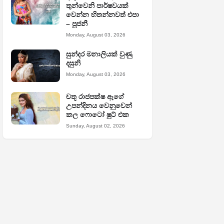
තුන්වෙනි පාර්ෂවයක්
වෙන්න හිතන්නවත් එපා
– පූජනී
Monday, August 03, 2026
සුන්දර මනාලියක් වුණු
දසුනි
Monday, August 03, 2026
චතූ රාජපක්ෂ ඇගේ
උපන්දිනය වෙනුවෙන්
කල ෆොටෝ ෂුට් එක
Sunday, August 02, 2026