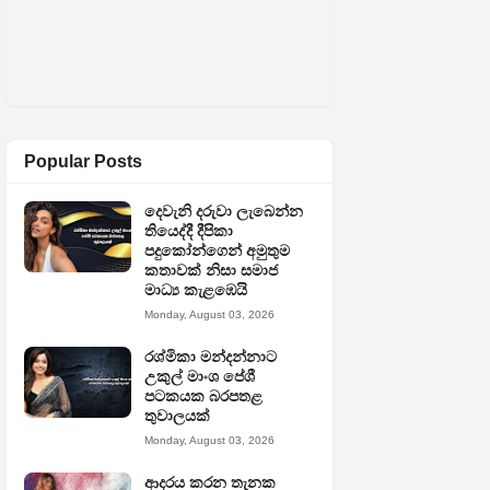
Popular Posts
දෙවැනි දරුවා ලැබෙන්න
තියෙද්දී දීපිකා
පදුකෝන්ගෙන් අමුතුම
කතාවක් නිසා සමාජ
මාධ්‍ය කැළඹෙයි
Monday, August 03, 2026
රශ්මිකා මන්දන්නාට
උකුල් මාංශ පේශී
පටකයක බරපතළ
තුවාලයක්
Monday, August 03, 2026
ආදරය කරන තැනක