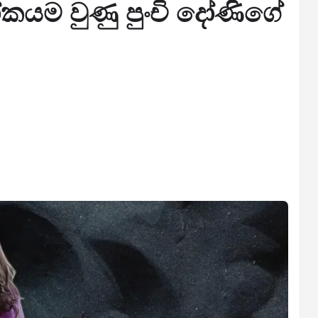
ලෝකයම වුණු පුංචි දෝණිගේ